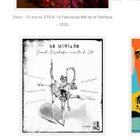
Déco – 10 ans du STICK / la Fabuleuse fête de la Fabrique
– 2025