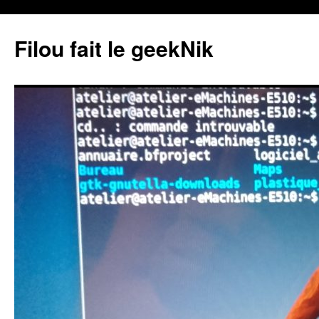
Aller
au
Filou fait le geekNik
contenu