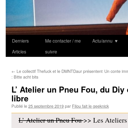
Derniers
Me contacter / me
Actu/annu
♥
Articles
suivre
←
Le collectif Thefuck et le DMNTDaur présentent
Un conte im
: Bitte acht bits
L’ Atelier un Pneu Fou, du Diy
libre
Publié le
25 septembre 2019
par
Filou fait le geeknick
L’ Atelier un Pneu Fou
>> Les Ateliers