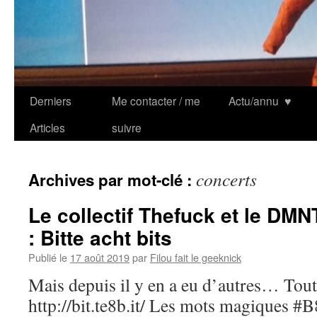
Derniers
Me contacter / me
Actu/annu
♥
Articles
suivre
concerts
Archives par mot-clé :
Le collectif Thefuck et le DM
: Bitte acht bits
Publié le
17 août 2019
par
Filou fait le geeknick
Mais depuis il y en a eu d’autres… Toute
http://bit.te8b.it/ Les mots magiques #