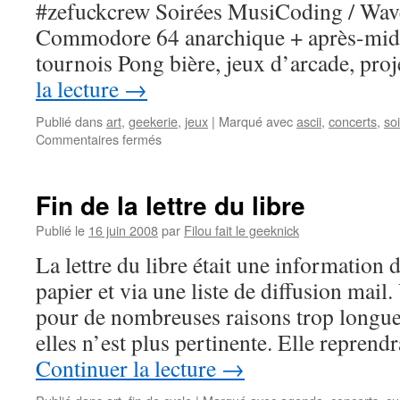
#zefuckcrew Soirées MusiCoding / Wave
Commodore 64 anarchique + après-midi 
tournois Pong bière, jeux d’arcade, pr
la lecture
→
Publié dans
art
,
geekerie
,
jeux
|
Marqué avec
ascii
,
concerts
,
so
sur
Commentaires fermés
Le
collectif
Thefuck
Fin de la lettre du libre
et
le
Publié le
16 juin 2008
par
Filou fait le geeknick
DMNTDaur
La lettre du libre était une information
présentent
:
papier et via une liste de diffusion mail
Bitte
pour de nombreuses raisons trop longues
acht
bits
elles n’est plus pertinente. Elle repren
Continuer la lecture
→