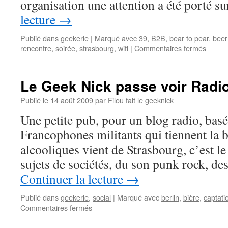
organisation une attention a été porté s
lecture
→
Publié dans
geekerie
|
Marqué avec
39
,
B2B
,
bear to pear
,
beer
sur
rencontre
,
soirée
,
strasbourg
,
wifi
|
Commentaires fermés
Compt
rendu
du
Le Geek Nick passe voir Radio
Bier
to
Publié le
14 août 2009
par
Filou fait le geeknick
Bier
Une petite pub, pour un blog radio, basé
de
cette
Francophones militants qui tiennent la 
semai
alcooliques vient de Strasbourg, c’est l
sujets de sociétés, du son punk rock, d
Continuer la lecture
→
Publié dans
geekerie
,
social
|
Marqué avec
berlin
,
bière
,
captati
sur
Commentaires fermés
Le
Geek