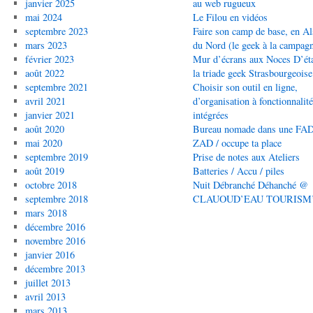
janvier 2025
au web rugueux
mai 2024
Le Filou en vidéos
septembre 2023
Faire son camp de base, en Al
mars 2023
du Nord (le geek à la campag
février 2023
Mur d’écrans aux Noces D’éta
août 2022
la triade geek Strasbourgeoise
septembre 2021
Choisir son outil en ligne,
avril 2021
d’organisation à fonctionnalit
janvier 2021
intégrées
août 2020
Bureau nomade dans une FAD
mai 2020
ZAD / occupe ta place
septembre 2019
Prise de notes aux Ateliers
août 2019
Batteries / Accu / piles
octobre 2018
Nuit Débranché Déhanché @
septembre 2018
CLAUOUD’EAU TOURISM
mars 2018
décembre 2016
novembre 2016
janvier 2016
décembre 2013
juillet 2013
avril 2013
mars 2013