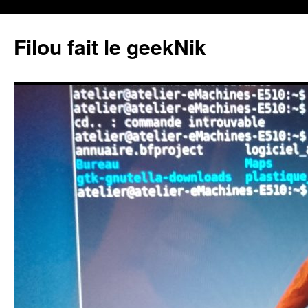
Aller
au
Filou fait le geekNik
contenu