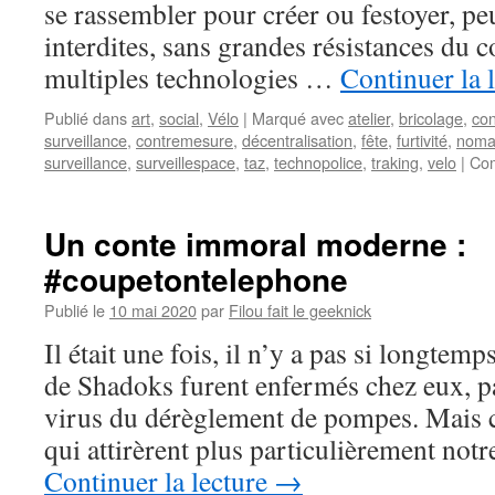
se rassembler pour créer ou festoyer, pe
interdites, sans grandes résistances du c
multiples technologies …
Continuer la 
Publié dans
art
,
social
,
Vélo
|
Marqué avec
atelier
,
bricolage
,
co
surveillance
,
contremesure
,
décentralisation
,
fête
,
furtivité
,
noma
surveillance
,
surveillespace
,
taz
,
technopolice
,
traking
,
velo
|
Com
Un conte immoral moderne :
#coupetontelephone
Publié le
10 mai 2020
par
Filou fait le geeknick
Il était une fois, il n’y a pas si longtem
de Shadoks furent enfermés chez eux, par
virus du dérèglement de pompes. Mais 
qui attirèrent plus particulièrement notr
Continuer la lecture
→