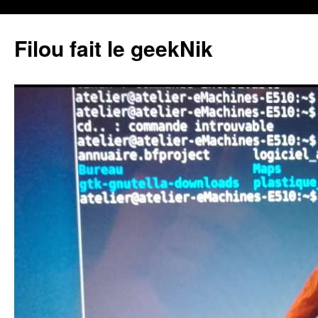
Aller
au
Filou fait le geekNik
contenu