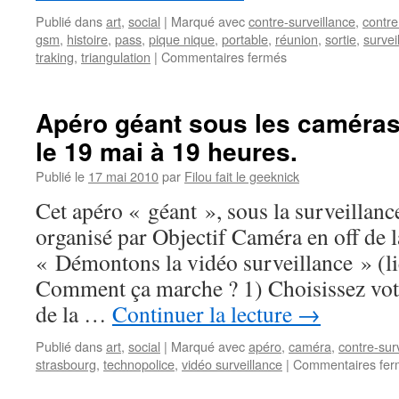
Publié dans
art
,
social
|
Marqué avec
contre-surveillance
,
contr
gsm
,
histoire
,
pass
,
pique nique
,
portable
,
réunion
,
sortie
,
survei
sur
traking
,
triangulation
|
Commentaires fermés
Un
conte
immoral
Apéro géant sous les caméras
moderne
le 19 mai à 19 heures.
:
#coupetontelephon
Publié le
17 mai 2010
par
Filou fait le geeknick
Cet apéro « géant », sous la surveillanc
organisé par Objectif Caméra en off de 
« Démontons la vidéo surveillance » (lien
Comment ça marche ? 1) Choisissez vot
de la …
Continuer la lecture
→
Publié dans
art
,
social
|
Marqué avec
apéro
,
caméra
,
contre-sur
strasbourg
,
technopolice
,
vidéo surveillance
|
Commentaires fer