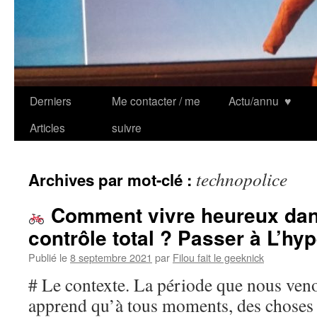
Derniers
Me contacter / me
Actu/annu
♥
Articles
suivre
technopolice
Archives par mot-clé :
Comment vivre heureux dan
contrôle total ? Passer à L’hyp
Publié le
8 septembre 2021
par
Filou fait le geeknick
# Le contexte. La période que nous ven
apprend qu’à tous moments, des choses 