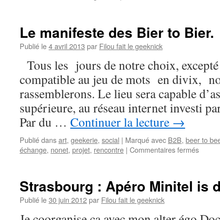
Beer
to
Beer
Le manifeste des Bier to Bier.
Dimanch
4
Publié le
4 avril 2013
par
Filou fait le geeknick
décembr
Tous les jours de notre choix, excepté
19
h
compatible au jeu de mots en divix, n
rassemblerons. Le lieu sera capable d’as
supérieure, au réseau internet investi par
Par du …
Continuer la lecture
→
Publié dans
art
,
geekerie
,
social
|
Marqué avec
B2B
,
beer to be
sur
échange
,
nonet
,
projet
,
rencontre
|
Commentaires fermés
Le
manife
des
Strasbourg : Apéro Minitel is 
Bier
to
Publié le
30 juin 2012
par
Filou fait le geeknick
Bier.
Je coorganise ça avec mon alter égo 