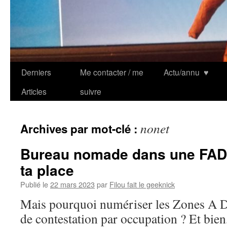
Derniers
Me contacter / me
Actu/annu
♥
Articles
suivre
nonet
Archives par mot-clé :
Bureau nomade dans une FAD 
ta place
Publié le
22 mars 2023
par
Filou fait le geeknick
Mais pourquoi numériser les Zones A Dé
de contestation par occupation ? Et bien