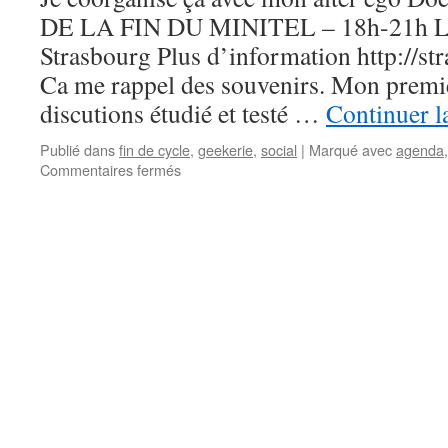
DE LA FIN DU MINITEL – 18h-21h Lie
Strasbourg Plus d’information http://
Ca me rappel des souvenirs. Mon premi
discutions étudié et testé …
Continuer l
Publié dans
fin de cycle
,
geekerie
,
social
|
Marqué avec
agenda
sur
Commentaires fermés
Strasbourg
:
Apéro
Minitel
is
dead