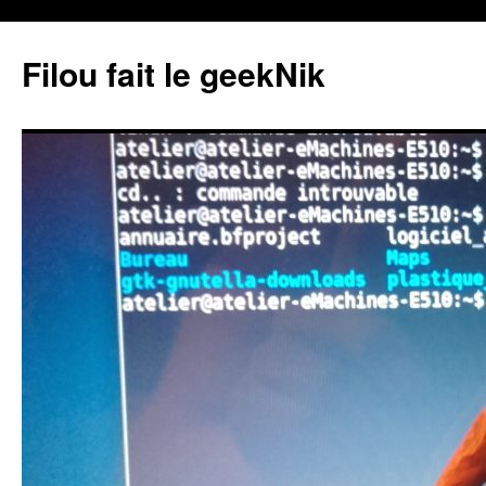
Aller
au
Filou fait le geekNik
contenu