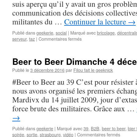
suis aperçu qu’il y avait un gros problè
communication des décisions collectives
militantes du …
Continuer la lecture
→
Publié dans
geekerie
,
social
|
Marqué avec
bricolage
,
décentrali
sur
serveur
,
taz
|
Commentaires fermés
Bureau
nomade
dans
Beer to Beer Dimanche 4 déc
une
FAD
Publié le
3 décembre 2016
par
Filou fait le geeknick
/
#Beer to Beer au 39 C’est pour résiste
ZAD
/
nous avons organisé les premiers échang
occupe
Mardivx du 14 juillet 2009, jour d’extas
ta
place
force brute des militaires. Grâce aux …
→
Publié dans
geekerie
|
Marqué avec
39
,
B2B
,
beer to beer
,
bier 
sur
soirée
,
sortie
,
strasbourg
,
vidéo
|
Commentaires fermés