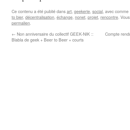
Blabla de geek +
Beer to Beer +
Ce contenu a été publié dans
art
,
geekerie
,
social
, avec comme 
courts
to bier
,
décentralisation
,
échange
,
nonet
,
projet
,
rencontre
. Vous
permalien
.
←
Non anniversaire du collectif GEEK-NIK ::
Compte rendu
Blabla de geek + Beer to Beer + courts