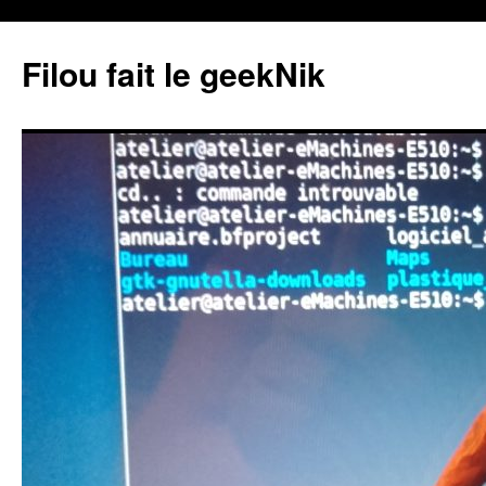
Aller
au
Filou fait le geekNik
contenu