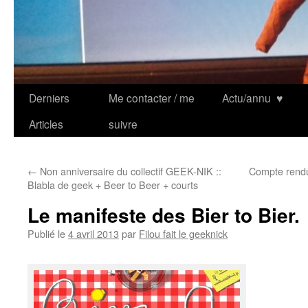
Derniers
Me contacter / me
Actu/annu
♥
Articles
suivre
←
Non anniversaire du collectif GEEK-NIK ::
Compte rendu
Blabla de geek + Beer to Beer + courts
Le manifeste des Bier to Bier.
Publié le
4 avril 2013
par
Filou fait le geeknick