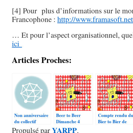
[4] Pour plus d’informations sur le mo
Francophone :
http://www.framasoft.net
… Et pour l’aspect organisationnel, qu
ici
Articles Proches:
Non anniversaire
Beer to Beer
Compte rendu d
du collectif
Dimanche 4
Bier to Bier de
GEEK-NIK ::
YARPP
décembre 19 h
cette semaine
Propulsé par
.