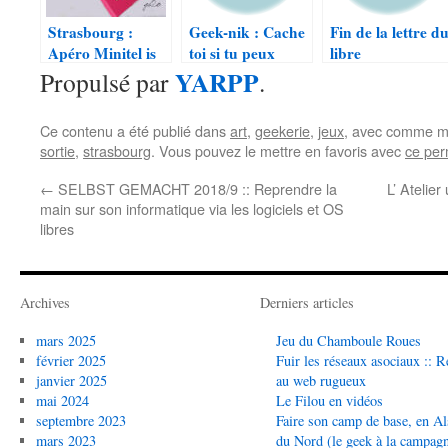
Strasbourg :
Geek-nik : Cache
Fin de la lettre d
Apéro Minitel is
toi si tu peux
libre
dead
YARPP
Propulsé par
.
Ce contenu a été publié dans
art
,
geekerie
,
jeux
, avec comme mo
sortie
,
strasbourg
. Vous pouvez le mettre en favoris avec
ce per
←
SELBST GEMACHT 2018/9 :: Reprendre la
L’ Atelie
main sur son informatique via les logiciels et OS
libres
Archives
Derniers articles
mars 2025
Jeu du Chamboule Roues
février 2025
Fuir les réseaux asociaux :: R
janvier 2025
au web rugueux
mai 2024
Le Filou en vidéos
septembre 2023
Faire son camp de base, en Al
mars 2023
du Nord (le geek à la campag