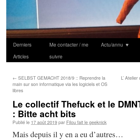
Derniers
Me contacter / me
Actu/annu
♥
Articles
suivre
←
SELBST GEMACHT 2018/9 :: Reprendre la
L’ Atelie
main sur son informatique via les logiciels et OS
libres
Le collectif Thefuck et le DM
: Bitte acht bits
Publié le
17 août 2019
par
Filou fait le geeknick
Mais depuis il y en a eu d’autres…