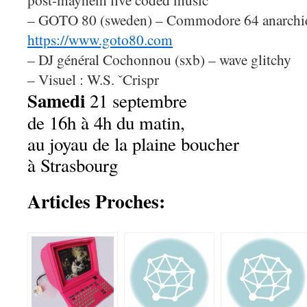
post-mayhem live coded music
– GOTO 80 (s
w
eden) – Commodore 64 anarchi
https://www.goto80.com
– DJ général Cochonnou (sxb) – wave glitchy
– Visuel : W.S. ˇCrispr
Samedi
21 septembre
de 16h à 4h du matin,
au joyau de la plaine boucher
à Strasbourg
Articles Proches: