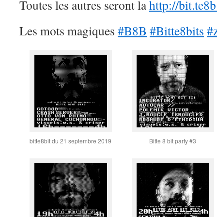
Toutes les autres seront la
http://bit.te8b.
Les mots magiques
#B8B
#Bitte8bits
#
bitte8bit du 21 septembre 2019
Bitte 8 bit party #3