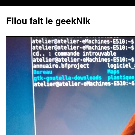
Aller
au
Filou fait le geekNik
contenu