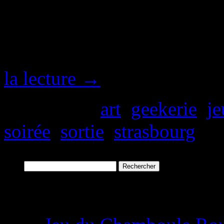
#zefuckcrew Soirées MusiCo
Commodore 64 anarchique + 
tournois Pong bière, jeux d
la lecture
→
Publié dans
art
,
geekerie
,
je
soirée
,
sortie
,
strasbourg
|
C
Rechercher :
Derniers articles