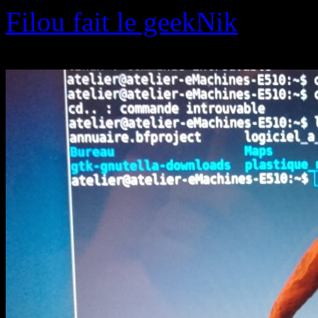
Aller
Filou fait le geekNik
au
contenu
Bricolage, vélo, bidouille, n