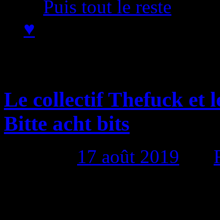
Puis tout le reste
♥
Archives par mot-clé
Le collectif Thefuck et
Bitte acht bits
Publié le
17 août 2019
par
Mais depuis il y en a eu d’a
http://bit.te8b.it/ Les mot