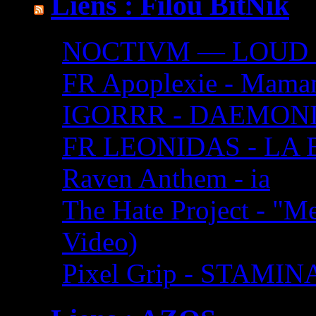
Liens : Filou BitNik
NOCTIVM — LOUD SIL
FR Apoplexie - Maman 
IGORRR - DAEMON
FR LEONIDAS - LA 
Raven Anthem - ia
The Hate Project - "M
Video)
Pixel Grip - STAMINA 