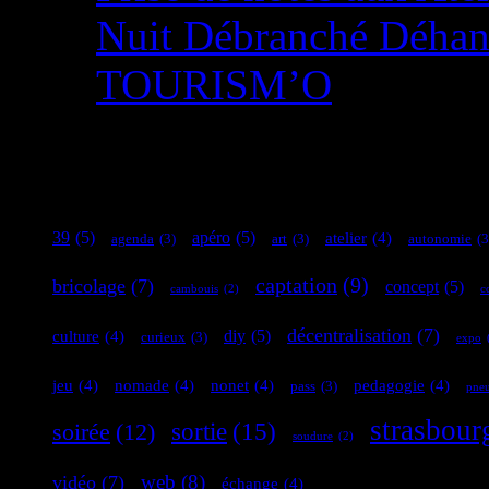
Nuit Débranché Dé
TOURISM’O
Mots clefs
39
(5)
apéro
(5)
atelier
(4)
agenda
(3)
art
(3)
autonomie
(3
captation
(9)
bricolage
(7)
concept
(5)
cambouis
(2)
c
décentralisation
(7)
diy
(5)
culture
(4)
curieux
(3)
expo
jeu
(4)
nomade
(4)
nonet
(4)
pedagogie
(4)
pass
(3)
pne
strasbour
sortie
(15)
soirée
(12)
soudure
(2)
web
(8)
vidéo
(7)
échange
(4)