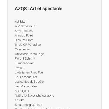
AZQS : Art et spectacle
Adlibitum
AIM Strossburi
Amy Binouze
Arnaud Poiré
Binouze Biker
Birds OF Paradise
Cinénergie
Creve coeur tatouage
Florent Schmitt
Funkthepower
Invocat
L'Atelier un Pneu Fou
Le Diamant D'or
Les contes de l'apéro
Les Momoroides
M.S Bijoux
Nathalie Savey photographe
sbxdtc
Strasbourg Curieux