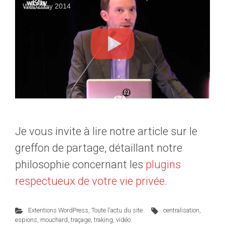
Web2day 2014
Je vous invite à lire notre article sur le
greffon de partage, détaillant notre
philosophie concernant les
plugins
respectueux de votre vie privée
.
Extentions WordPress
,
Toute l'actu du site
centralisation
,
espions
,
mouchard
,
traçage
,
traking
,
vidéo