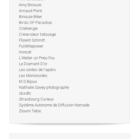
Amy Binouze
Arnaud Poiré
Binouze Biker
Birds OF Paradise
Cinénergie
Creve coeur tatouage
Florent Schmitt
Funkthepower
Invocat
L'Atelier un Pneu Fou
Le Diamant D'or
Les contes de l'apéro
Les Momoroides
M.S Bijoux
Nathalie Savey photographe
sbxdtc
Strasbourg Curieux
Système Autonome de Diffusion Nomade
Zioumi Tatoo