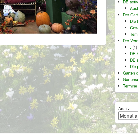
DE activ
Ausf
Der Gart
Die 
Gesc
Temp
Der Vere
.
(1)
DE h
DE s
Die 
Garten d
Gartens
Termine
Archiv