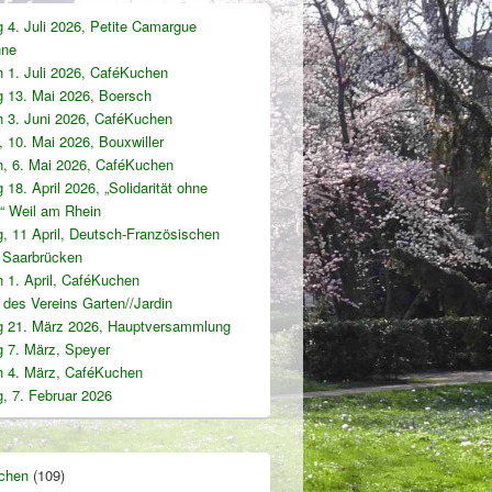
 4. Juli 2026, Petite Camargue
-
nne
ch
 1. Juli 2026, CaféKuchen
 13. Mai 2026, Boersch
h 3. Juni 2026, CaféKuchen
 10. Mai 2026, Bouxwiller
h, 6. Mai 2026, CaféKuchen
18. April 2026, „Solidarität ohne
“ Weil am Rhein
, 11 April, Deutsch-Französischen
, Saarbrücken
 1. April, CaféKuchen
des Vereins Garten//Jardin
 21. März 2026, Hauptversammlung
 7. März, Speyer
h 4. März, CaféKuchen
, 7. Februar 2026
chen
(109)