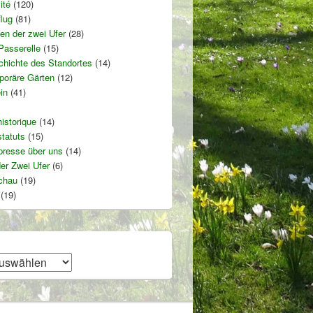
ité
(120)
lug
(81)
en der zwei Ufer
(28)
Passerelle
(15)
hichte des Standortes
(14)
oräre Gärten
(12)
in
(41)
istorique
(14)
tatuts
(15)
presse über uns
(14)
er Zwei Ufer
(6)
chau
(19)
(19)