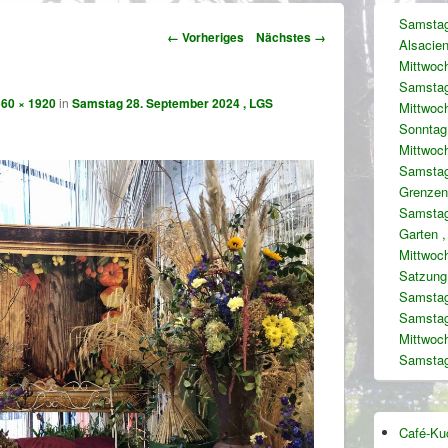
Primärer
Samstag
Seitenleisten
Bilder-
← Vorheriges
Nächstes →
Alsacie
Widgetberei
Navigation
Mittwoch
Samstag
60 × 1920
in
Samstag 28. September 2024 , LGS
Mittwoc
Sonntag,
Mittwoc
Samstag 
Grenzen
Samstag
Garten 
Mittwoch
Satzung 
Samstag
Samstag
Mittwoc
Samstag
Café-Ku