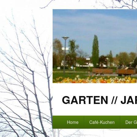
GARTEN // JA
Primäres
Home
Café-Kuchen
Der G
Menü