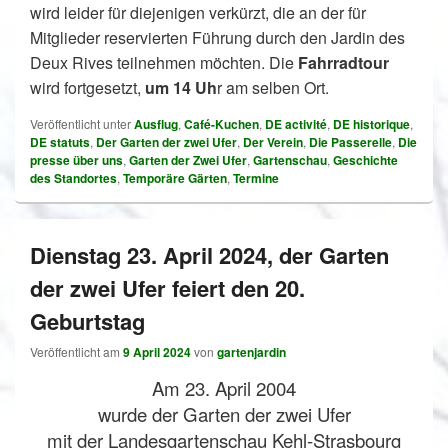
wird leider für diejenigen verkürzt, die an der für
Mitglieder reservierten Führung durch den Jardin des
Deux Rives teilnehmen möchten. Die
Fahrradtour
wird fortgesetzt,
um 14 Uh
r am selben Ort.
Veröffentlicht unter
Ausflug
,
Café-Kuchen
,
DE activité
,
DE historique
,
DE statuts
,
Der Garten der zwei Ufer
,
Der Verein
,
Die Passerelle
,
Die
presse über uns
,
Garten der Zwei Ufer
,
Gartenschau
,
Geschichte
des Standortes
,
Temporäre Gärten
,
Termine
Dienstag 23. April 2024, der Garten
der zwei Ufer feiert den 20.
Geburtstag
Veröffentlicht am
9 April 2024
von
gartenjardin
Am 23. April 2004
wurde der Garten der zwei Ufer
mit der Landesgartenschau Kehl-Strasbourg