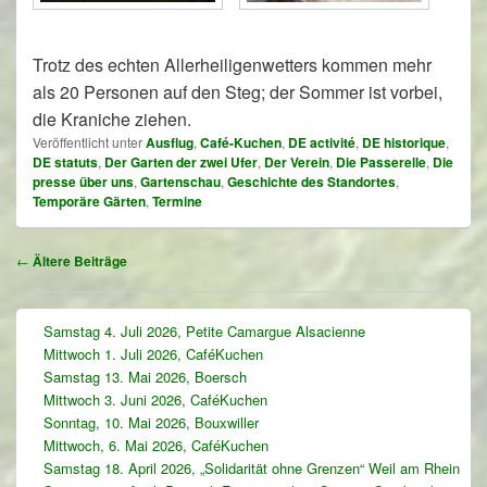
Trotz des echten Allerheiligenwetters kommen mehr
als 20 Personen auf den Steg; der Sommer ist vorbei,
die Kraniche ziehen.
Veröffentlicht unter
Ausflug
,
Café-Kuchen
,
DE activité
,
DE historique
,
DE statuts
,
Der Garten der zwei Ufer
,
Der Verein
,
Die Passerelle
,
Die
presse über uns
,
Gartenschau
,
Geschichte des Standortes
,
Temporäre Gärten
,
Termine
Beitragsnavigation
←
Ältere Beiträge
Primärer
Samstag 4. Juli 2026, Petite Camargue Alsacienne
Seitenleisten-
Mittwoch 1. Juli 2026, CaféKuchen
Widgetbereich
Samstag 13. Mai 2026, Boersch
Mittwoch 3. Juni 2026, CaféKuchen
Sonntag, 10. Mai 2026, Bouxwiller
Mittwoch, 6. Mai 2026, CaféKuchen
Samstag 18. April 2026, „Solidarität ohne Grenzen“ Weil am Rhein