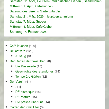
Samstag, 11 April, Deutsch-Französischen Garten , Saarbrücken
Mittwoch 1. April, CaféKuchen
Satzung des Vereins Garten//Jardin
Samstag 21. März 2026, Hauptversammlung
Samstag 7. März, Speyer
Mittwoch 4. März, CaféKuchen
Samstag, 7. Februar 2026
Café-Kuchen
(109)
DE activité
(120)
Ausflug
(81)
Der Garten der zwei Ufer
(28)
Die Passerelle
(15)
Geschichte des Standortes
(14)
Temporäre Gärten
(12)
Der Verein
(41)
.
(1)
DE historique
(14)
DE statuts
(15)
Die presse über uns
(14)
Garten der Zwei Ufer
(6)