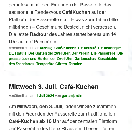
gemeinsam mit den Freunden der Passerelle das
traditionelle Rendezvous
CaféKuchen
auf der
Plattform der Passerelle statt. Etwas zum Teilen bitte
mitbringen – Geschirr und Besteck nicht vergessen.
Die letzte
Radtour
des Jahres startet bereits
um 14
Uhr
auf der Passerelle.
Veröffentlicht unter
Ausflug
,
Café-Kuchen
,
DE activité
,
DE historique
,
DE statuts
,
Der Garten der zwei Ufer
,
Der Verein
,
Die Passerelle
,
Die
presse über uns
,
Garten der Zwei Ufer
,
Gartenschau
,
Geschichte
des Standortes
,
Temporäre Gärten
,
Termine
Mittwoch 3. Juli, Café-Kuchen
Veröffentlicht am
1 Juli 2024
von
gartenjardin
Am
Mittwoch, den 3. Juli
, laden wir Sie zusammen
mit den Freunden der Passerelle zum traditionellen
Café-Kuchen ab 16 Uhr
auf der zentralen Plattform
der Passerelle des Deux Rives ein. Dieses Treffen