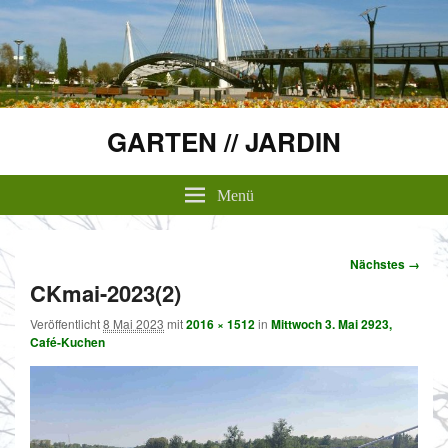
GARTEN // JARDIN
Menü
Bilder-
Nächstes →
Navigation
CKmai-2023(2)
Veröffentlicht
8 Mai 2023
mit
2016 × 1512
in
Mittwoch 3. Mai 2923,
Café-Kuchen