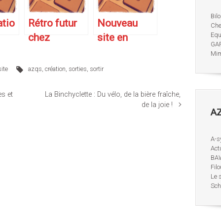
Bil
atio
Rétro futur
Nouveau
Che
Equ
chez
site en
GAR
Strasbourg
développem
Mime
s
Curieux
ent : le
site
azqs
,
création
,
sorties
,
sortir
cheval sera
à l’honneur.
es et
La Binchyclette : Du vélo, de la bière fraîche,
de la joie !
AZ
A-s
Act
BAW
Filo
Le s
Schi