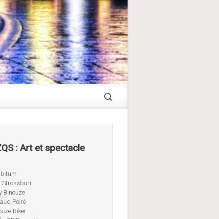
QS : Art et spectacle
ibitum
 Strossburi
 Binouze
aud Poiré
ouze Biker