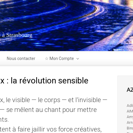
 à Strasbourg
Nous contacter
☆ Mon Compte
 : la révolution sensible
AZ
le visible — le corps — et l’invisible —
Adl
 — se mêlent au chant pour mettre
AIM
Amy
ts.
Arn
ent à faire jaillir vos force créatives,
Bin