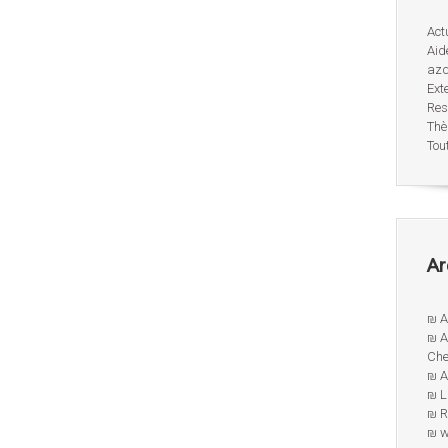
Act
Aid
az
Ext
Res
Thè
Tout
Ar
₪ A
₪ A
Che
₪ 
₪ L
₪ R
₪ w