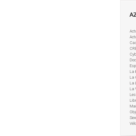
AZ
Act
Act
Cas
CR
Cyb
Doc
Esp
La 
La 
La 
La 
Les
Lib
Mai
Obj
Sex
Vél