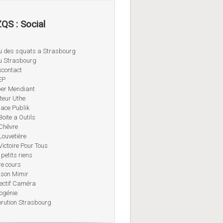
QS : Social
u des squats a Strasbourg
u Strasbourg
contact
EP
er Mendiant
teur Uthe
ace Publik
Boite a Outils
Chêvre
Louvetière
Victoire Pour Tous
 petits riens
re cours
son Mimir
ectif Caméra
ogénie
orution Strasbourg