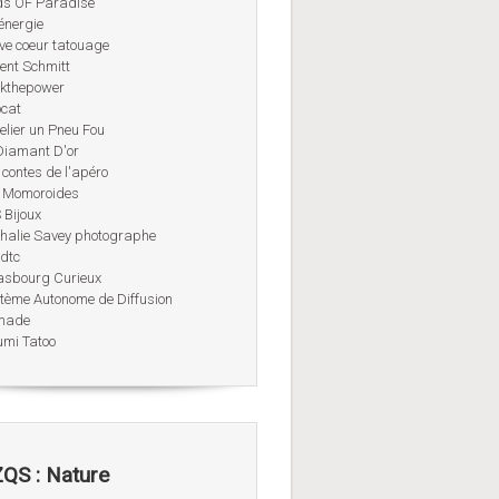
ds OF Paradise
énergie
ve coeur tatouage
rent Schmitt
kthepower
ocat
telier un Pneu Fou
Diamant D'or
 contes de l'apéro
 Momoroides
 Bijoux
halie Savey photographe
dtc
asbourg Curieux
tème Autonome de Diffusion
made
umi Tatoo
QS : Nature