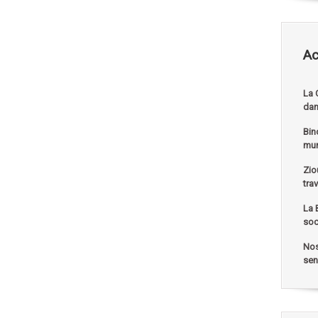
Ac
La 
dan
Bin
mu
Zio
tra
La 
soc
Nos
sen