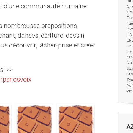
Bir
nt d’une communauté humaine
Cin
Cre
Flo
Fun
es nombreuses propositions
Inv
chant, danses, écriture, dessin,
L'A
Le 
s découvrir, lâcher-prise et créer
Les
Les
M.S
Nat
qs >>
sbx
Str
orpsnosvoix
Sys
No
Zio
AZ