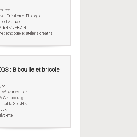
obarev
val Création et Ethologie
ifeel Alsace
TEN // JARDIN
 : ethologie et ateliers créatifs
QS : Bibouille et bricole
ync
u vélo Strasbourg
 Strasbourg
u fait le GeekNik
tick
lyclette