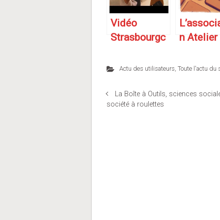
Vidéo
L’associ
Strasbourgc
n Atelier
urieux : La
Web en
nouvelle
quelque
Actu des utilisateurs
,
Toute l'actu du 
équipe.
mots
La Boîte à Outils, sciences social
société à roulettes