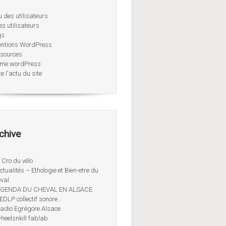
u des utilisateurs
es utilisateurs
qs
entions WordPress
sources
me wordPress
e l'actu du site
chive
 Cro du vélo
ctualités – Ethologie et Bien-etre du
val
AGENDA DU CHEVAL EN ALSACE
EDLP collectif sonore…
adio Egrégore Alsace
heelsnkill fablab