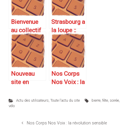
Bienvenue
Strasbourg a
au collectif
la loupe ::
LEDLP sur
Service de
AZQS
suivi de
l’actualité
des Sites
Strasbourge
Nouveau
Nos Corps
ois.
site en
Nos Voix : la
développem
révolution
ent : le
sensible
Actu des utilisateurs
,
Toute l'actu du site
bierre
,
fête
,
soirée
,
cheval sera
vélo
à l’honneur.
Nos Corps Nos Voix : la révolution sensible