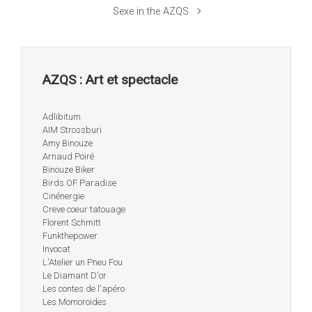
Sexe in the AZQS
AZQS : Art et spectacle
Adlibitum
AIM Strossburi
Amy Binouze
Arnaud Poiré
Binouze Biker
Birds OF Paradise
Cinénergie
Creve coeur tatouage
Florent Schmitt
Funkthepower
Invocat
L'Atelier un Pneu Fou
Le Diamant D'or
Les contes de l'apéro
Les Momoroides