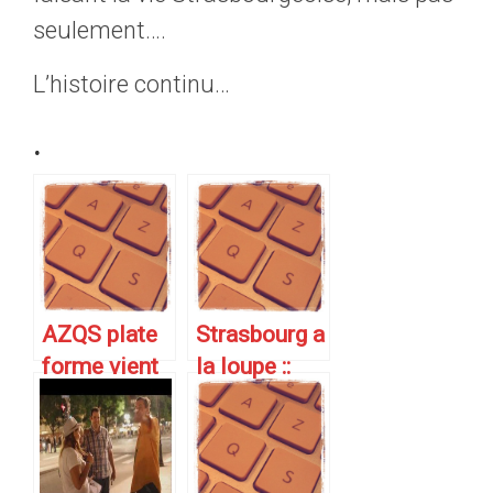
seulement….
L’histoire continu…
.
AZQS plate
Strasbourg a
forme vient
la loupe ::
de naitre
Service de
suivi de
l’actualité