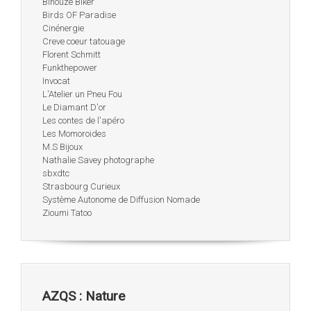
Binouze Biker
Birds OF Paradise
Cinénergie
Creve coeur tatouage
Florent Schmitt
Funkthepower
Invocat
L'Atelier un Pneu Fou
Le Diamant D'or
Les contes de l'apéro
Les Momoroides
M.S Bijoux
Nathalie Savey photographe
sbxdtc
Strasbourg Curieux
Système Autonome de Diffusion Nomade
Zioumi Tatoo
AZQS : Nature