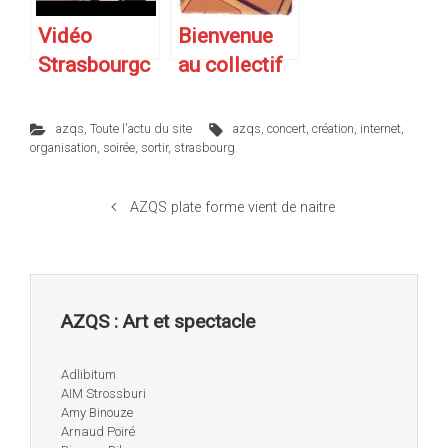
des Sites
Strasbourge
Vidéo
Bienvenue
ois.
Strasbourgc
au collectif
urieux : La
LEDLP sur
nouvelle
AZQS
azqs
,
Toute l'actu du site
azqs
,
concert
,
création
,
internet
,
équipe.
organisation
,
soirée
,
sortir
,
strasbourg
AZQS plate forme vient de naitre
AZQS : Art et spectacle
Adlibitum
AIM Strossburi
Amy Binouze
Arnaud Poiré