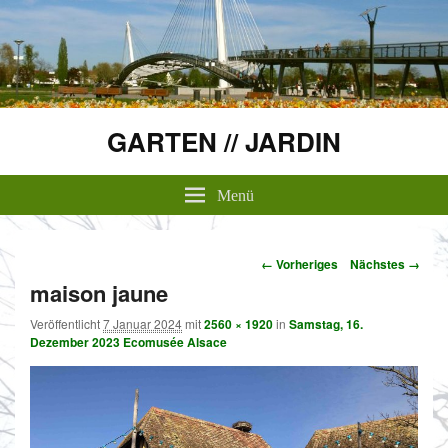
GARTEN // JARDIN
Menü
Bilder-
← Vorheriges
Nächstes →
Navigation
maison jaune
Veröffentlicht
7 Januar 2024
mit
2560 × 1920
in
Samstag, 16.
Dezember 2023 Ecomusée Alsace