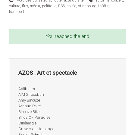
Actu des utilisateurs
,
Toute l'actu du site
actualité
,
concert
,
culture
,
flux
,
média
,
politique
,
RSS
,
soirée
,
strasbourg
,
théâtre
,
transport
You reached the end
AZQS : Art et spectacle
Adlibitum
AIM Strossburi
Amy Binouze
Arnaud Poiré
Binouze Biker
Birds OF Paradise
Cinénergie
Creve coeur tatouage
Florent Schmitt