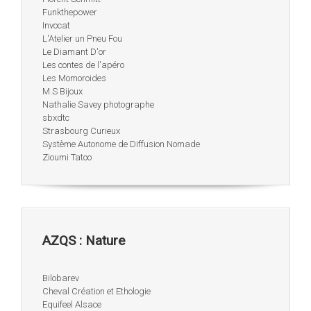
Funkthepower
Invocat
L'Atelier un Pneu Fou
Le Diamant D'or
Les contes de l'apéro
Les Momoroides
M.S Bijoux
Nathalie Savey photographe
sbxdtc
Strasbourg Curieux
Système Autonome de Diffusion Nomade
Zioumi Tatoo
AZQS : Nature
Bilobarev
Cheval Création et Ethologie
Equifeel Alsace