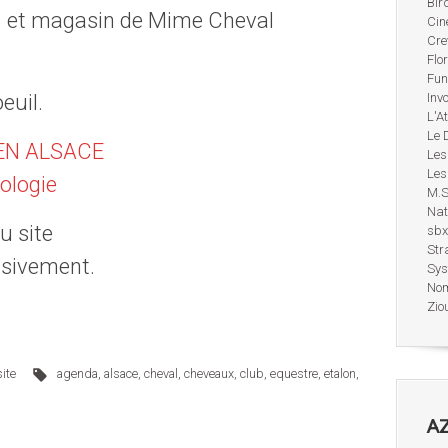
Bir
er… et magasin de Mime Cheval
Cin
Cre
Flo
Fun
euil.
Inv
L'A
Le 
EN ALSACE
Les
Les
ologie
M.S
Nat
u site
sbx
Str
ssivement.
Sys
No
Zio
site
agenda
,
alsace
,
cheval
,
cheveaux
,
club
,
equestre
,
etalon
,
AZ