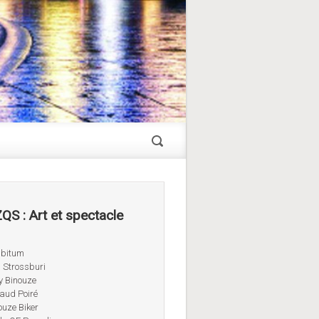
QS : Art et spectacle
ibitum
 Strossburi
 Binouze
aud Poiré
ouze Biker