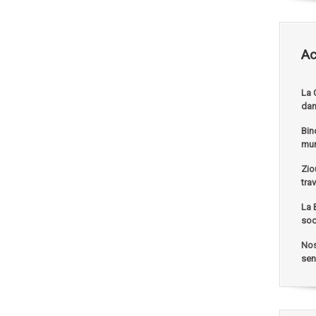
Ac
La 
dan
Bin
mu
Zio
tra
La 
soc
Nos
sen