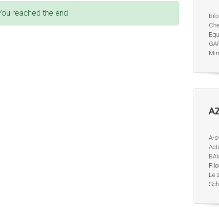
You reached the end
Bil
Che
Equ
GAR
Mime
AZ
A-s
Act
BAW
Filo
Le s
Schi