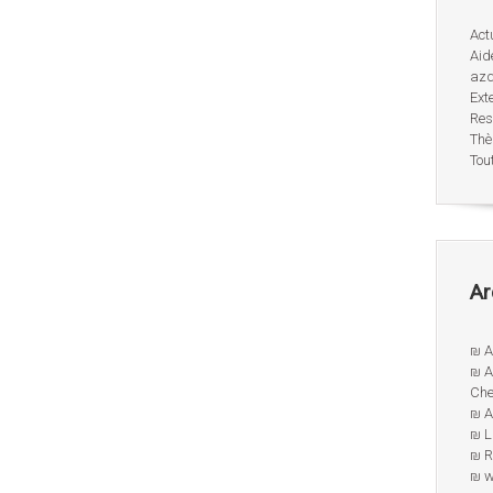
Act
Aid
az
Ext
Res
Thè
Tout
Ar
₪ A
₪ A
Che
₪ 
₪ L
₪ R
₪ w