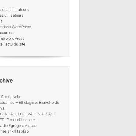
u des utilisateurs
es utilisateurs
qs
entions WordPress
sources
me wordPress
e l'actu du site
chive
 Cro du vélo
ctualités – Ethologie et Bien-etre du
val
AGENDA DU CHEVAL EN ALSACE
EDLP collectif sonore…
adio Egrégore Alsace
heelsnkill fablab