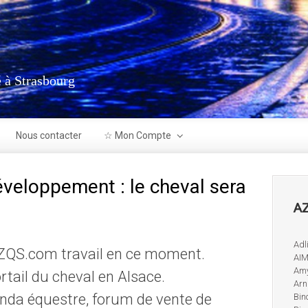
 à Strasbourg
Nous contacter
☆ Mon Compte
veloppement : le cheval sera
AZ
Adl
 AZQS.com travail en ce moment.
AIM
Amy
rtail du cheval en Alsace.
Arn
enda équestre, forum de vente de
Bin