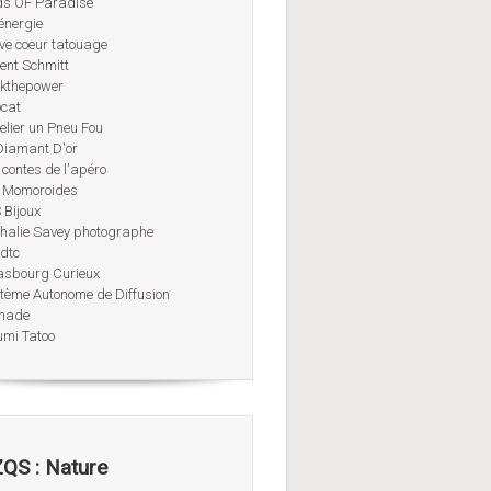
ds OF Paradise
énergie
ve coeur tatouage
rent Schmitt
kthepower
ocat
telier un Pneu Fou
Diamant D'or
 contes de l'apéro
 Momoroides
 Bijoux
halie Savey photographe
dtc
asbourg Curieux
tème Autonome de Diffusion
made
umi Tatoo
QS : Nature