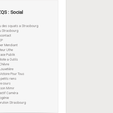
QS : Social
u des squats a Strasbourg
u Strasbourg
contact
EP
er Mendiant
teur Uthe
ace Publik
Boite a Outils
Chêvre
Louvetière
Victoire Pour Tous
 petits riens
re cours
son Mimir
ectif Caméra
ogénie
orution Strasbourg