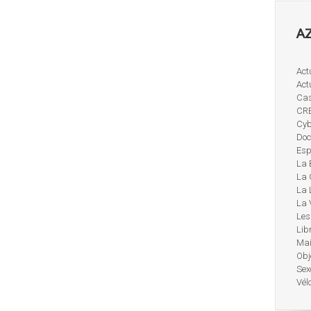
AZ
Act
Act
Cas
CR
Cyb
Doc
Esp
La 
La 
La 
La 
Les
Lib
Mai
Obj
Sex
Vél