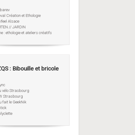
obarev
val Création et Ethologie
ifeel Alsace
TEN // JARDIN
 : ethologie et ateliers créatifs
QS : Bibouille et bricole
ync
u vélo Strasbourg
 Strasbourg
u fait le GeekNik
tick
lyclette