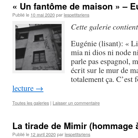
« Un fantôme de maison » – E
Publié le
10 mai 2020
par
lespetitsriens
Cette galerie contien
Eugénie (lisant): « L
mia ni dios ni node ni
parle pas espagnol, ma
écrit sur le mur de m
totalement ça. C’est
lecture
→
Toutes les galeries
|
Laisser un commentaire
La tirade de Mimir (hommage 
Publié le
12 avril 2020
par
lespetitsriens