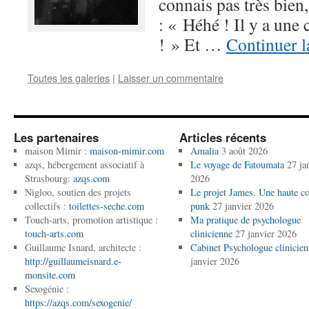
connais pas très bien,
: « Héhé ! Il y a une
! » Et …
Continuer l
Toutes les galeries
|
Laisser un commentaire
Les partenaires
Articles récents
maison Mimir :
maison-mimir.com
Amalia
3 août 2026
azqs, hébergement associatif à
Le voyage de Fatoumata
27 ja
Strasbourg:
azqs.com
2026
Nigloo, soutien des projets
Le projet James. Une haute co
collectifs :
toilettes-seche.com
punk
27 janvier 2026
Touch-arts, promotion artistique :
Ma pratique de psychologue
touch-arts.com
clinicienne
27 janvier 2026
Guillaume Isnard, architecte :
Cabinet Psychologue clinicien
http://guillaumeisnard.e-
janvier 2026
monsite.com
Sexogénie :
https://azqs.com/sexogenie/