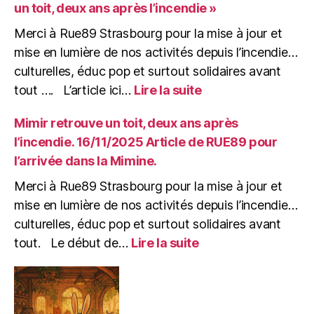
un toit, deux ans après l’incendie »
De
la
Merci à Rue89 Strasbourg pour la mise à jour et
Gare
mise en lumière de nos activités depuis l’incendie…
à
culturelles, éduc pop et surtout solidaires avant
la
:
tout …. L’article ici…
Lire la suite
Mine,
Article
pourvu
RUE89
Mimir retrouve un toit, deux ans après
que
du
çà
l’incendie. 16/11/2025 Article de RUE89 pour
16/11/2025
Bure
l’arrivée dans la Mimine.
:
!
« Mimir
(soirée
Merci à Rue89 Strasbourg pour la mise à jour et
retrouve
de
mise en lumière de nos activités depuis l’incendie…
un
soutien)
culturelles, éduc pop et surtout solidaires avant
toit,
:
deux
tout. Le début de…
Lire la suite
Mimir
ans
retrouve
après
un
l’incendie »
toit,