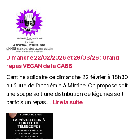
Mardi
10/03/26
:
AG
Projets
de
l’association
Mimir
Dimanche 22/02/2026 et 29/03/26 : Grand
repas VEGAN de la CABB
Cantine solidaire ce dimanche 22 février à 18h30
au 2 rue de l’académie à Mimine. On propose soit
une soupe soit une distribution de légumes soit
:
parfois un repas.…
Lire la suite
Dimanche
22/02/2026
et
29/03/26
: