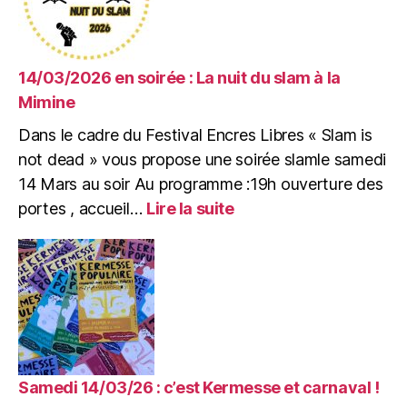
14/03/2026 en soirée : La nuit du slam à la
Mimine
Dans le cadre du Festival Encres Libres « Slam is
not dead » vous propose une soirée slamle samedi
14 Mars au soir Au programme :19h ouverture des
:
portes , accueil…
Lire la suite
14/03/2026
en
soirée
:
La
nuit
du
slam
à
Samedi 14/03/26 : c’est Kermesse et carnaval !
la