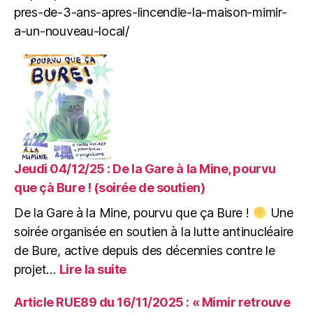
pour
pres-de-3-ans-apres-lincendie-la-maison-mimir-
les
a-un-nouveau-local/
collectifs,
associations
et
particuliers.
Jeudi 04/12/25 : De la Gare à la Mine, pourvu
que çà Bure ! (soirée de soutien)
De la Gare à la Mine, pourvu que ça Bure !
Une
soirée organisée en soutien à la lutte antinucléaire
de Bure, active depuis des décennies contre le
:
projet…
Lire la suite
Jeudi
04/12/25
Article RUE89 du 16/11/2025 : « Mimir retrouve
: