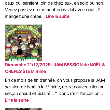
ceux qui seraient loin de chez eux, en solo ou non,
Venez passez un moment convivial avec nous. Et
:
mangez une crêpe…
Lire la suite
Jeudi
25/12/2025
:
BARAKAWA
de
Noël
:
Jeux,
Crêpes
Dimanche 21/12/2025 : JAM SESSION de NOËL &
&
CRÊPES à la Mimine
Zik
En ce mois de fin d’année, on vous propose la JAM
session de Noël à la Mimine, notre nouveau lieu au
sec,au chaud et éclairé… * Donc c’est l’occasion…
:
Lire la suite
Dimanche
21/12/2025