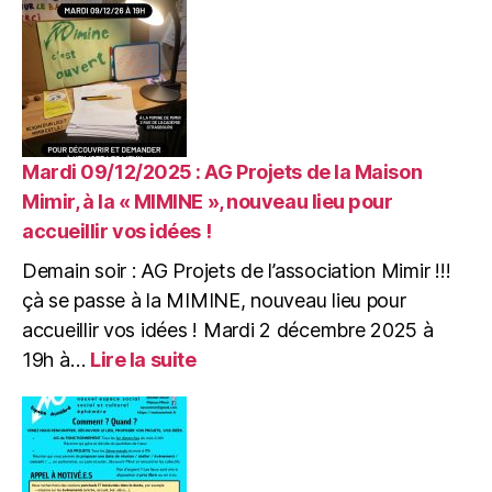
:
JAM
SESSION
de
NOËL
&
CRÊPES
Mardi 09/12/2025 : AG Projets de la Maison
à
Mimir, à la « MIMINE », nouveau lieu pour
la
accueillir vos idées !
Mimine
Demain soir : AG Projets de l’association Mimir !!!
çà se passe à la MIMINE, nouveau lieu pour
accueillir vos idées ! Mardi 2 décembre 2025 à
:
19h à…
Lire la suite
Mardi
09/12/2025
:
AG
Projets