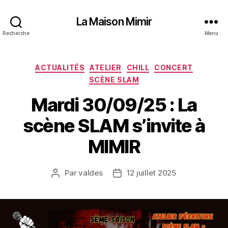
La Maison Mimir
Recherche
Menu
Catégories
ACTUALITÉS
ATELIER
CHILL
CONCERT
SCÈNE SLAM
Mardi 30/09/25 : La
scène SLAM s’invite à
MIMIR
Par
valdes
12 juillet 2025
Auteur
Date
de
de
l’article
l’article