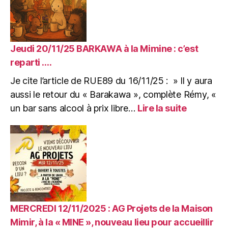
deux
ans
après
l’incendie.
16/11/2025
Jeudi 20/11/25 BARKAWA à la Mimine : c’est
Article
reparti ….
de
Je cite l’article de RUE89 du 16/11/25 : » Il y aura
RUE89
pour
aussi le retour du « Barakawa », complète Rémy, «
l’arrivée
:
un bar sans alcool à prix libre…
Lire la suite
dans
Jeudi
la
20/11/25
Mimine.
BARKAW
à
la
Mimine
:
c’est
reparti
MERCREDI 12/11/2025 : AG Projets de la Maison
….
Mimir, à la « MINE », nouveau lieu pour accueillir