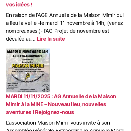
vos idées !
En raison de l’AGE Annuelle de la Maison Mimir qui
a lieu la veille -le mardi 11 novembre à 14h, (venez
nombreuxses!)- l’AG Projet de novembre est
:
décalée au…
Lire la suite
MERCREDI
12/11/2025
:
AG
Projets
de
la
Maison
Mimir,
MARDI 11/11/2025 : AG Annuelle de la Maison
à
Mimir à la MINE – Nouveau lieu, nouvelles
la
aventures ! Rejoignez-nous
« MINE »,
nouveau
L’association Maison Mimir vous invite à son
lieu
Assemblée Générale Extraordinaire Annuelle Mardi