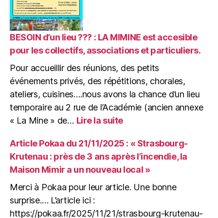
de
la
Maison
Mimir,
BESOIN d’un lieu ??? : LA MIMINE est accesible
à
pour les collectifs, associations et particuliers.
la
Pour accueillir des réunions, des petits
« MIMINE »,
nouveau
événements privés, des répétitions, chorales,
lieu
ateliers, cuisines….nous avons la chance d’un lieu
pour
temporaire au 2 rue de l’Académie (ancien annexe
accueillir
:
« La Mine » de…
Lire la suite
vos
BESOIN
idées
d’un
!
Article Pokaa du 21/11/2025 : « Strasbourg-
lieu
Krutenau : près de 3 ans après l’incendie, la
???
Maison Mimir a un nouveau local »
:
LA
Merci à Pokaa pour leur article. Une bonne
MIMINE
surprise.… L’article ici :
est
https://pokaa.fr/2025/11/21/strasbourg-krutenau-
accesible