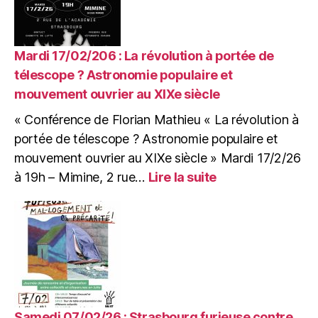
Grand
repas
VEGAN
de
Mardi 17/02/206 : La révolution à portée de
la
télescope ? Astronomie populaire et
CABB
mouvement ouvrier au XIXe siècle
« Conférence de Florian Mathieu « La révolution à
portée de télescope ? Astronomie populaire et
mouvement ouvrier au XIXe siècle » Mardi 17/2/26
:
à 19h – Mimine, 2 rue…
Lire la suite
Mardi
17/02/206
:
La
révolution
à
portée
de
télescope
Samedi 07/02/26 : Strasbourg furieuse contre