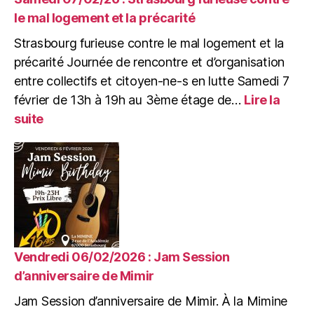
?
le mal logement et la précarité
Astronomie
Strasbourg furieuse contre le mal logement et la
populaire
et
précarité Journée de rencontre et d’organisation
mouvement
entre collectifs et citoyen-ne-s en lutte Samedi 7
ouvrier
février de 13h à 19h au 3ème étage de…
Lire la
au
:
suite
XIXe
Samedi
siècle
07/02/26
:
Strasbourg
furieuse
contre
le
mal
logement
Vendredi 06/02/2026 : Jam Session
et
d’anniversaire de Mimir
la
Jam Session d’anniversaire de Mimir. À la Mimine
précarité