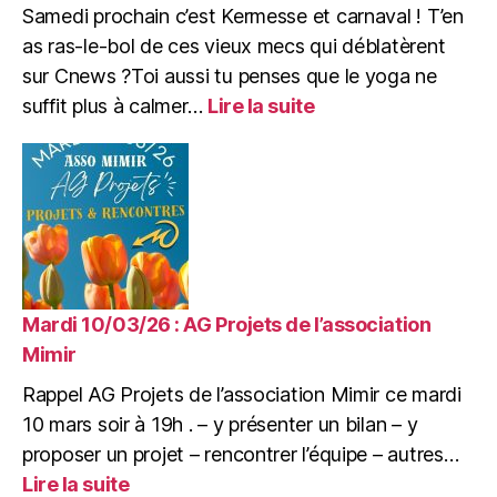
Samedi prochain c’est Kermesse et carnaval ! T’en
Mimine
as ras-le-bol de ces vieux mecs qui déblatèrent
sur Cnews ?Toi aussi tu penses que le yoga ne
:
suffit plus à calmer…
Lire la suite
Samedi
14/03/26
:
c’est
Kermesse
et
carnaval
!
Mardi 10/03/26 : AG Projets de l’association
Mimir
Rappel AG Projets de l’association Mimir ce mardi
10 mars soir à 19h . – y présenter un bilan – y
proposer un projet – rencontrer l’équipe – autres…
:
Lire la suite