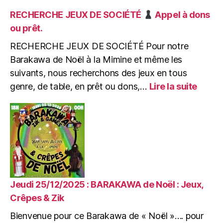
Mercredi
04/02/2026
RECHERCHE JEUX DE SOCIÉTÉ
Appel à dons
:
ou prêt.
Après-
midi
RECHERCHE JEUX DE SOCIÉTÉ Pour notre
Enfants
Barakawa de Noël à la Mimine et même les
de
suivants, nous recherchons des jeux en tous
0
:
genre, de table, en prêt ou dons,…
Lire la suite
à
RECH
99
JEUX
ans
DE
:
SOCI
Ateliers
Créatifs
Appel
&
à
Jeux
dons
ou
Jeudi 25/12/2025 : BARAKAWA de Noël : Jeux,
prêt.
Crêpes & Zik
Bienvenue pour ce Barakawa de « Noël »…. pour