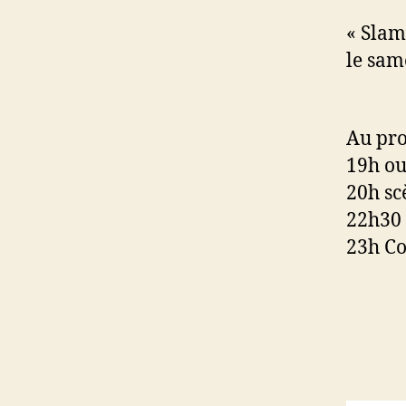
« Slam
le sam
Au pr
19h ou
20h sc
22h30
23h Co