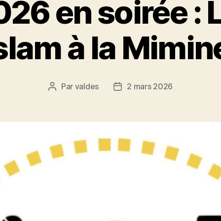
26 en soirée : L
slam à la Mimin
Par
valdes
2 mars 2026
Auteur
Date
de
de
l’article
l’article