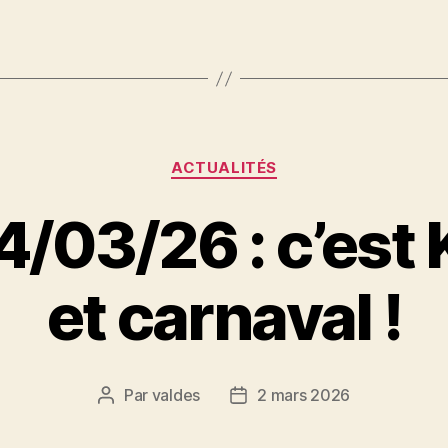
Catégories
ACTUALITÉS
4/03/26 : c’est
et carnaval !
Par
valdes
2 mars 2026
Auteur
Date
de
de
l’article
l’article