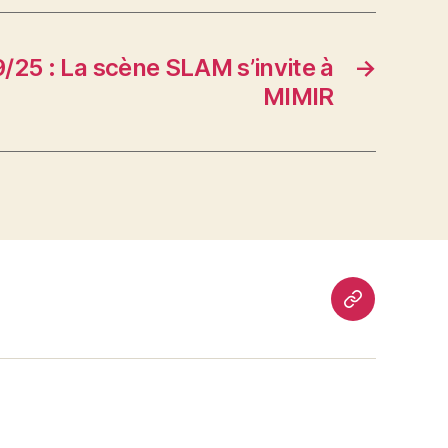
/25 : La scène SLAM s’invite à
→
MIMIR
.