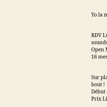
Yo la m
RDV Lu
sounds
Open M
16 mes
Sur pl
bout !
Début 
Prix Li