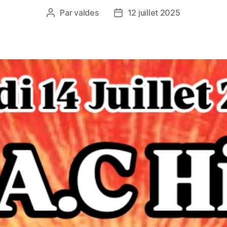
Par
valdes
12 juillet 2025
Auteur
Date
de
de
l’article
l’article