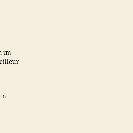
c un
eilleur
 un