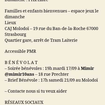
Familles et enfants bienvenues – espace jeux le
dimanche
Lieux
CAJ Molodoï – 19 rue du Ban-de-la-Roche 67000
Strasbourg
Quartier gare, arrêt de Tram Laiterie
Accessible PMR
B É N É V O L A T
– Soirée bénévoles : 19h mardi 17/09 à
Mimir
@mimir10ans
– 18 rue Prechter
– Brief Bénévole : 17h samedi 21/09 au Molodoï
– Contacte nous si tu veux aider
RÉSEAUX SOCIAUX