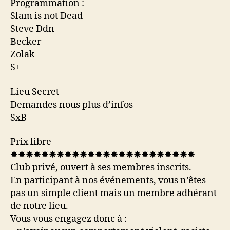
Programmation :
Slam is not Dead
Steve Ddn
Becker
Zolak
S+
Lieu Secret
Demandes nous plus d’infos
SxB
Prix libre
✸✸✸✸✸✸✸✸✸✸✸✸✸✸✸✸✸✸✸✸✸✸✸✸
Club privé, ouvert à ses membres inscrits.
En participant à nos événements, vous n’êtes
pas un simple client mais un membre adhérant
de notre lieu.
Vous vous engagez donc à :