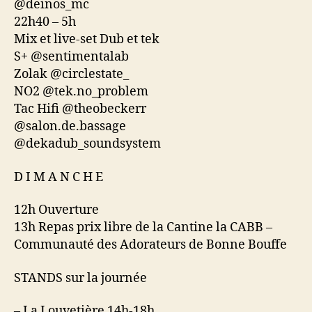
@deinos_mc
22h40 – 5h
Mix et live-set Dub et tek
S+ @sentimentalab
Zolak @circlestate_
NO2 @tek.no_problem
Tac Hifi @theobeckerr
@salon.de.bassage
@dekadub_soundsystem
D I M A N C H E
12h Ouverture
13h Repas prix libre de la Cantine la CABB –
Communauté des Adorateurs de Bonne Bouffe
STANDS sur la journée
– La Louvetière 14h-18h