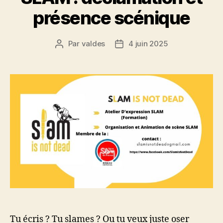
présence scénique
Par
valdes
4 juin 2025
Auteur
Date
de
de
l’article
l’article
Tu écris ? Tu slames ? Ou tu veux juste oser