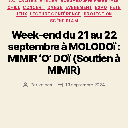
ACTUALITÉS
ATELIER
BOEUF BOUFFE FREESTYLE
CHILL
CONCERT
DANSE
EVENEMENT
EXPO
FÊTE
JEUX
LECTURE CONFÉRENCE
PROJECTION
SCÈNE SLAM
Week-end du 21 au 22
septembre à MOLODOï :
MIMIR ‘O’ DOï (Soutien à
MIMIR)
Par
valdes
13 septembre 2024
Auteur
Date
de
de
l’article
l’article