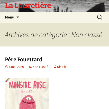
Aller
La Louvetière
au
contenu
Recherc
Menu
Archives de catégorie : Non classé
Père Fouettard
6 mai 2026
Non classé
Nina b