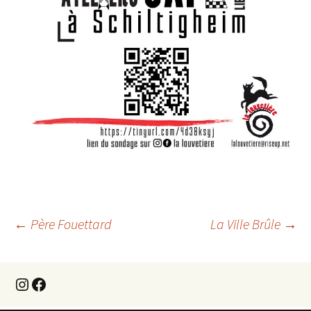
Navigation
←
Père Fouettard
La Ville Brûle
→
des
Instagram
Facebook