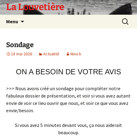
Aller
La Louvetière
au
contenu
Recherc
Menu
Sondage
18 mai 2026
Actualité
Nina b
ON A BESOIN DE VOTRE AVIS
>>> Nous avons créé un sondage pour compléter notre
fabuleux dossier de présentation, et voir si vous avez autant
envie de voir ce lieu ouvrir que nous, et voir ce que vous avez
envie/besoin.
Si vous avez 5 minutes devant vous, ça nous aiderait
beaucoup.