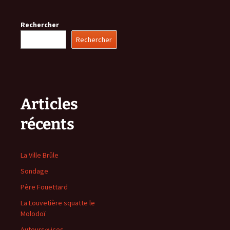
articles
Rechercher
Rechercher
Articles
récents
La Ville Brûle
Sondage
Père Fouettard
La Louvetière squatte le
Molodoï
Auteurs·x·ices