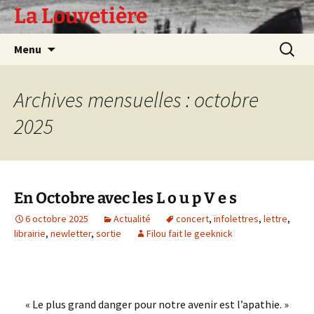
Aller
La Louvetière
au
contenu
Recherc
Menu
Archives mensuelles : octobre
2025
En Octobre avec les L o u p V e s
6 octobre 2025
Actualité
concert
,
infolettres
,
lettre
,
librairie
,
newletter
,
sortie
Filou fait le geeknick
« Le plus grand danger pour notre avenir est l’apathie. »