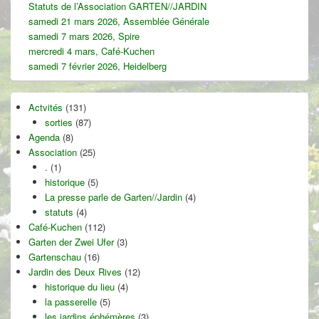
Statuts de l’Association GARTEN//JARDIN
samedi 21 mars 2026, Assemblée Générale
samedi 7 mars 2026, Spire
mercredi 4 mars, Café-Kuchen
samedi 7 février 2026, Heidelberg
Actvités
(131)
sorties
(87)
Agenda
(8)
Association
(25)
.
(1)
historique
(5)
La presse parle de Garten//Jardin
(4)
statuts
(4)
Café-Kuchen
(112)
Garten der Zwei Ufer
(3)
Gartenschau
(16)
Jardin des Deux Rives
(12)
historique du lieu
(4)
la passerelle
(5)
les jardins éphémères
(3)