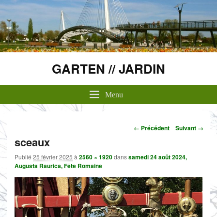
GARTEN // JARDIN
Menu
Navigation
← Précédent
Suivant →
dans
sceaux
les
images
Publié
25 février 2025
à
2560 × 1920
dans
samedi 24 août 2024,
Augusta Raurica, Fête Romaine