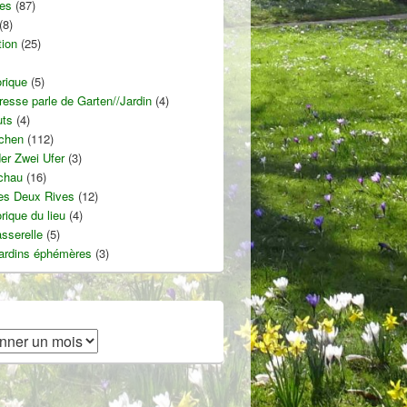
ies
(87)
(8)
tion
(25)
orique
(5)
resse parle de Garten//Jardin
(4)
uts
(4)
chen
(112)
er Zwei Ufer
(3)
chau
(16)
des Deux Rives
(12)
orique du lieu
(4)
asserelle
(5)
jardins éphémères
(3)