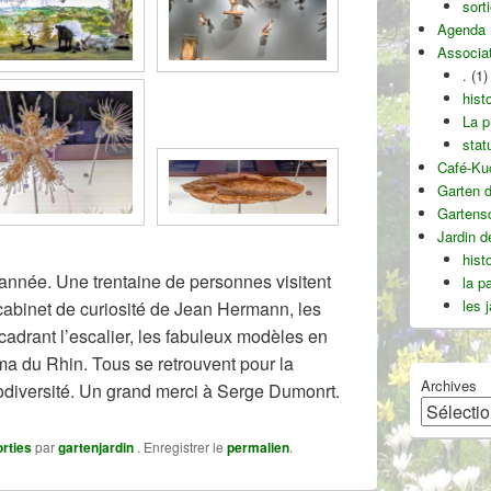
sort
Agenda
Associa
.
(1)
hist
La p
stat
Café-Ku
Garten d
Gartens
Jardin 
hist
l’année. Une trentaine de personnes visitent
la p
les 
cabinet de curiosité de Jean Hermann, les
cadrant l’escalier, les fabuleux modèles en
ma du Rhin. Tous se retrouvent pour la
Archives
iodiversité. Un grand merci à Serge Dumonrt.
orties
par
gartenjardin
. Enregistrer le
permalien
.