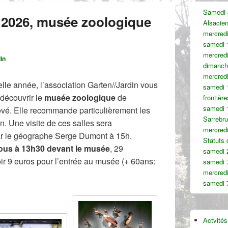
Zone
Samedi 4
principale
r 2026, musée zoologique
Alsacie
de
widget
mercredi
pour
samedi 
la
mercredi
in
barre
dimanch
latérale
mercred
le année, l’association Garten//Jardin vous
samedi 1
 découvrir le
musée zoologique
de
frontièr
samedi 1
vé. Elle recommande particulièrement les
Sarrebr
n. Une visite de ces salles sera
mercredi
 le géographe Serge Dumont à 15h.
Statuts
ous à 13h30 devant le musée
, 29
samedi 
oir 9 euros pour l’entrée au musée (+ 60ans:
samedi 
mercred
samedi 7
Actvités