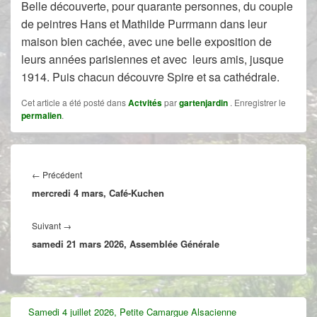
Belle découverte, pour quarante personnes, du couple
de peintres Hans et Mathilde Purrmann dans leur
maison bien cachée, avec une belle exposition de
leurs années parisiennes et avec leurs amis, jusque
1914. Puis chacun découvre Spire et sa cathédrale.
Cet article a été posté dans
Actvités
par
gartenjardin
. Enregistrer le
permalien
.
Navigation
de
Article
←
Précédent
l’article
mercredi 4 mars, Café-Kuchen
précédent :
Article
Suivant
→
samedi 21 mars 2026, Assemblée Générale
suivant :
Zone
Samedi 4 juillet 2026, Petite Camargue Alsacienne
principale