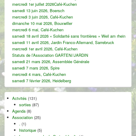
mercredi 1er juillet 2026Café-Kuchen
de
widget
samedi 13 juin 2026, Boersch
pour
mercredi 3 juin 2026, Café-Kuchen
la
dimanche 10 mai 2026, Bouxwiller
barre
mercredi 6 mai, Café-Kuchen
latérale
samedi 18 avril 2026 « Solidarité sans frontières » Weil am rhein
samedi 11 avril 2026, Jardin Franco-Allemand, Sarrebruck
mercredi 1er avril 2026, Café-Kuchen
Statuts de l’Association GARTEN//JARDIN
samedi 21 mars 2026, Assemblée Générale
samedi 7 mars 2026, Spire
mercredi 4 mars, Café-Kuchen
samedi 7 février 2026, Heidelberg
Actvités
(131)
sorties
(87)
Agenda
(8)
Association
(25)
.
(1)
historique
(5)