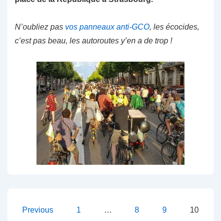
N’oubliez pas
vos panneaux anti-GCO
, les écocides,
c’est pas beau, les autoroutes y’en a de trop !
Navigation
Previous
1
…
8
9
10