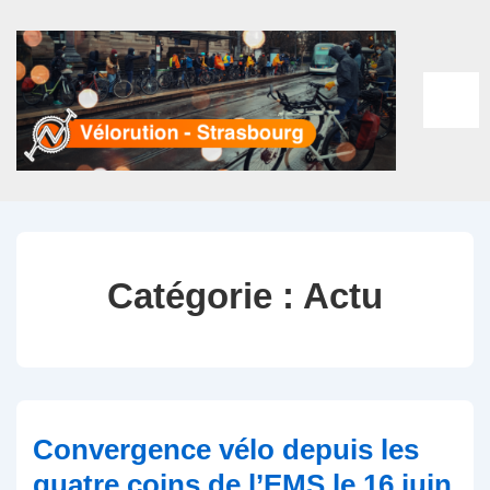
↓
passer
au
contenu
ME
principal
Catégorie :
Actu
Convergence vélo depuis les
quatre coins de l’EMS le 16 juin