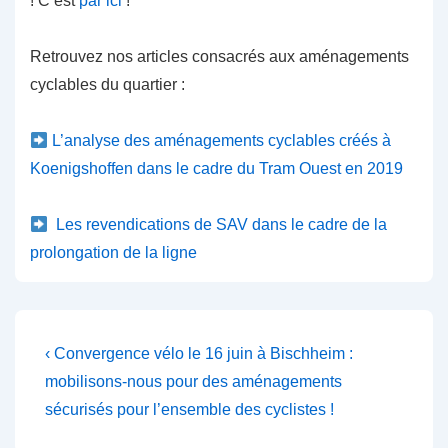
! C’est
par ici
!
Retrouvez nos articles consacrés aux aménagements
cyclables du quartier :
L’analyse des aménagements cyclables créés à
Koenigshoffen dans le cadre du Tram Ouest en 2019
Les revendications de SAV dans le cadre de la
prolongation de la ligne
Navigation
Previous
‹ Convergence vélo le 16 juin à Bischheim :
Post
de
mobilisons-nous pour des aménagements
is
sécurisés pour l’ensemble des cyclistes !
l’article