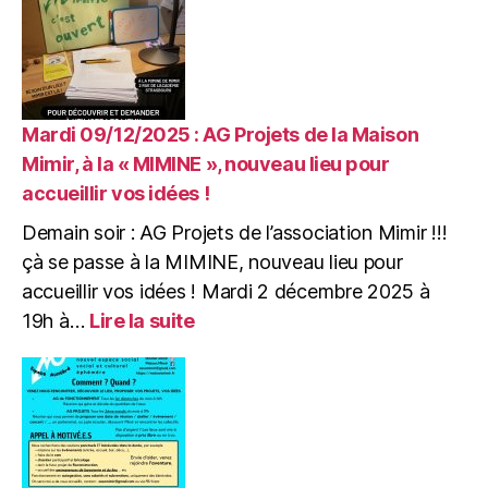
JAM
SESSION
de
NOËL
&
CRÊPES
Mardi 09/12/2025 : AG Projets de la Maison
à
Mimir, à la « MIMINE », nouveau lieu pour
la
accueillir vos idées !
Mimine
Demain soir : AG Projets de l’association Mimir !!!
çà se passe à la MIMINE, nouveau lieu pour
accueillir vos idées ! Mardi 2 décembre 2025 à
:
19h à…
Lire la suite
Mardi
09/12/2025
:
AG
Projets
de
la