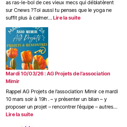
as ras-le-bol de ces vieux mecs qui déblatèrent
sur Cnews ?Toi aussi tu penses que le yoga ne
:
suffit plus à calmer…
Lire la suite
Samedi
14/03/26
:
c’est
Kermesse
et
carnaval
!
Mardi 10/03/26 : AG Projets de l’association
Mimir
Rappel AG Projets de l’association Mimir ce mardi
10 mars soir à 19h . – y présenter un bilan – y
proposer un projet – rencontrer l’équipe – autres…
:
Lire la suite
Mardi
10/03/26