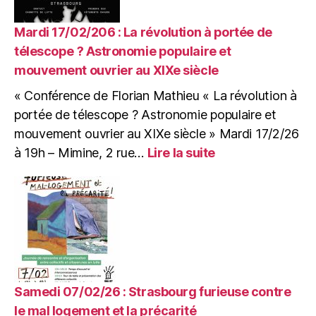
VEGAN
de
Mardi 17/02/206 : La révolution à portée de
la
télescope ? Astronomie populaire et
CABB
mouvement ouvrier au XIXe siècle
« Conférence de Florian Mathieu « La révolution à
portée de télescope ? Astronomie populaire et
mouvement ouvrier au XIXe siècle » Mardi 17/2/26
:
à 19h – Mimine, 2 rue…
Lire la suite
Mardi
17/02/206
:
La
révolution
à
portée
de
télescope
Samedi 07/02/26 : Strasbourg furieuse contre
?
le mal logement et la précarité