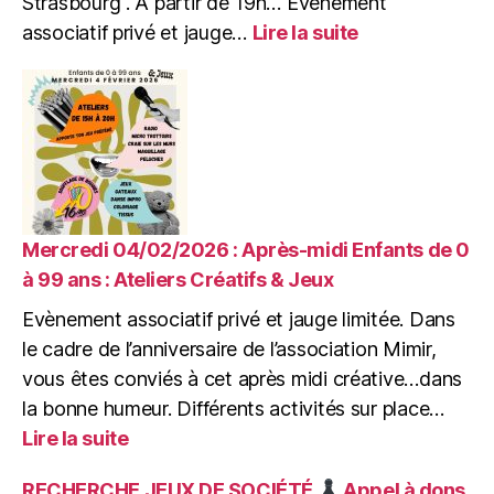
Strasbourg . A partir de 19h… Événement
:
associatif privé et jauge…
Lire la suite
Vendredi
06/02/2026
:
Jam
Session
d’anniversaire
de
Mimir
Mercredi 04/02/2026 : Après-midi Enfants de 0
à 99 ans : Ateliers Créatifs & Jeux
Evènement associatif privé et jauge limitée. Dans
le cadre de l’anniversaire de l’association Mimir,
vous êtes conviés à cet après midi créative…dans
la bonne humeur. Différents activités sur place…
:
Lire la suite
Mercredi
04/02/2026
RECHERCHE JEUX DE SOCIÉTÉ
Appel à dons