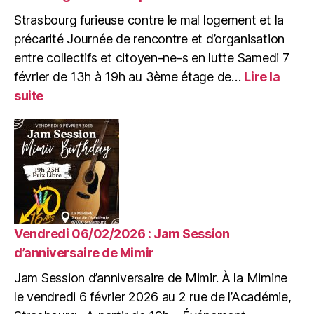
Astronomie
Strasbourg furieuse contre le mal logement et la
populaire
et
précarité Journée de rencontre et d’organisation
mouvement
entre collectifs et citoyen-ne-s en lutte Samedi 7
ouvrier
février de 13h à 19h au 3ème étage de…
Lire la
au
:
suite
XIXe
Samedi
siècle
07/02/26
:
Strasbourg
furieuse
contre
le
mal
logement
Vendredi 06/02/2026 : Jam Session
et
d’anniversaire de Mimir
la
Jam Session d’anniversaire de Mimir. À la Mimine
précarité
le vendredi 6 février 2026 au 2 rue de l’Académie,