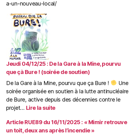
les
a-un-nouveau-local/
collectifs,
associations
et
particuliers.
Jeudi 04/12/25 : De la Gare à la Mine, pourvu
que çà Bure ! (soirée de soutien)
De la Gare à la Mine, pourvu que ça Bure !
Une
soirée organisée en soutien à la lutte antinucléaire
de Bure, active depuis des décennies contre le
:
projet…
Lire la suite
Jeudi
04/12/25
Article RUE89 du 16/11/2025 : « Mimir retrouve
:
un toit, deux ans après l’incendie »
De