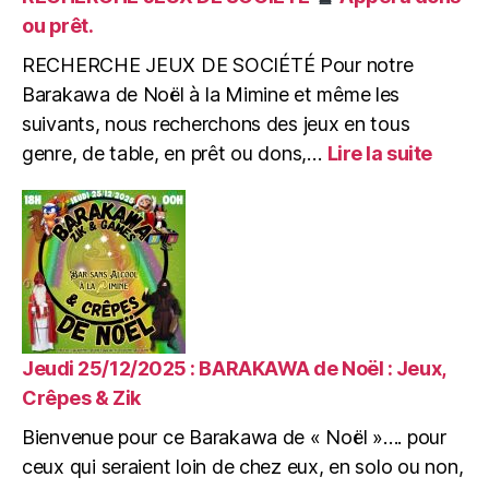
:
ou prêt.
Après-
midi
RECHERCHE JEUX DE SOCIÉTÉ Pour notre
Enfants
Barakawa de Noël à la Mimine et même les
de
suivants, nous recherchons des jeux en tous
0
:
genre, de table, en prêt ou dons,…
Lire la suite
à
RECH
99
JEUX
ans
DE
:
SOCI
Ateliers
Créatifs
Appel
&
à
Jeux
dons
ou
Jeudi 25/12/2025 : BARAKAWA de Noël : Jeux,
prêt.
Crêpes & Zik
Bienvenue pour ce Barakawa de « Noël »…. pour
ceux qui seraient loin de chez eux, en solo ou non,