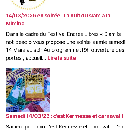
14/03/2026 en soirée : La nuit du slam à la
Mimine
Dans le cadre du Festival Encres Libres « Slam is
not dead » vous propose une soirée slamle samedi
14 Mars au soir Au programme :19h ouverture des
:
portes , accueil…
Lire la suite
14/03/2026
en
soirée
:
La
nuit
du
slam
à
Samedi 14/03/26 : c’est Kermesse et carnaval !
la
Samedi prochain c’est Kermesse et carnaval ! T’en
Mimine