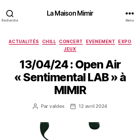
La Maison Mimir
Recherche
Menu
Catégories
ACTUALITÉS
CHILL
CONCERT
EVENEMENT
EXPO
JEUX
13/04/24 : Open Air
« Sentimental LAB » à
MIMIR
Par
valdes
12 avril 2024
Auteur
Date
de
de
l’article
l’article