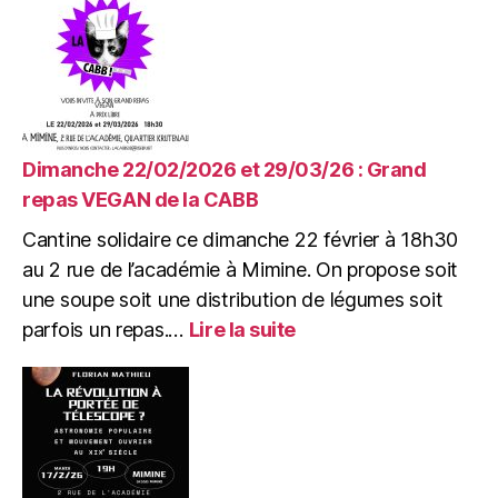
:
AG
Projets
de
l’association
Mimir
Dimanche 22/02/2026 et 29/03/26 : Grand
repas VEGAN de la CABB
Cantine solidaire ce dimanche 22 février à 18h30
au 2 rue de l’académie à Mimine. On propose soit
une soupe soit une distribution de légumes soit
:
parfois un repas.…
Lire la suite
Dimanche
22/02/2026
et
29/03/26
:
Grand
repas