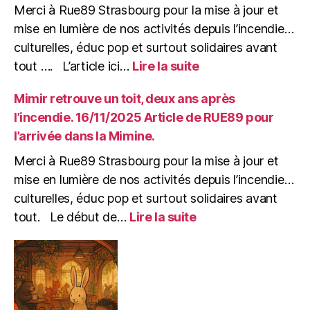
la
Merci à Rue89 Strasbourg pour la mise à jour et
Gare
mise en lumière de nos activités depuis l’incendie…
à
culturelles, éduc pop et surtout solidaires avant
la
:
tout …. L’article ici…
Lire la suite
Mine,
Article
pourvu
RUE89
Mimir retrouve un toit, deux ans après
que
du
çà
l’incendie. 16/11/2025 Article de RUE89 pour
16/11/2025
Bure
l’arrivée dans la Mimine.
:
!
« Mimir
(soirée
Merci à Rue89 Strasbourg pour la mise à jour et
retrouve
de
mise en lumière de nos activités depuis l’incendie…
un
soutien)
culturelles, éduc pop et surtout solidaires avant
toit,
:
deux
tout. Le début de…
Lire la suite
Mimir
ans
retrouve
après
un
l’incendie »
toit,
deux
ans