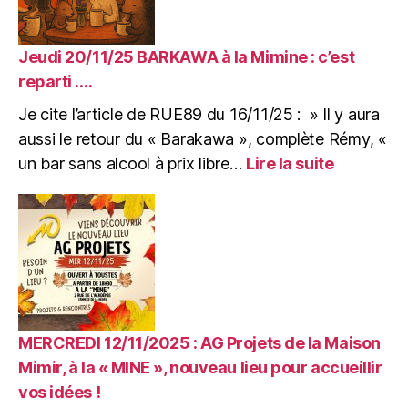
après
l’incendie.
16/11/2025
Jeudi 20/11/25 BARKAWA à la Mimine : c’est
Article
reparti ….
de
Je cite l’article de RUE89 du 16/11/25 : » Il y aura
RUE89
pour
aussi le retour du « Barakawa », complète Rémy, «
l’arrivée
:
un bar sans alcool à prix libre…
Lire la suite
dans
Jeudi
la
20/11/25
Mimine.
BARKAW
à
la
Mimine
:
c’est
reparti
MERCREDI 12/11/2025 : AG Projets de la Maison
….
Mimir, à la « MINE », nouveau lieu pour accueillir
vos idées !