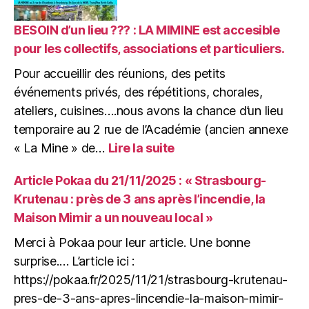
Maison
Mimir,
BESOIN d’un lieu ??? : LA MIMINE est accesible
à
pour les collectifs, associations et particuliers.
la
Pour accueillir des réunions, des petits
« MIMINE »,
nouveau
événements privés, des répétitions, chorales,
lieu
ateliers, cuisines….nous avons la chance d’un lieu
pour
temporaire au 2 rue de l’Académie (ancien annexe
accueillir
:
« La Mine » de…
Lire la suite
vos
BESOIN
idées
d’un
!
Article Pokaa du 21/11/2025 : « Strasbourg-
lieu
Krutenau : près de 3 ans après l’incendie, la
???
Maison Mimir a un nouveau local »
:
LA
Merci à Pokaa pour leur article. Une bonne
MIMINE
surprise.… L’article ici :
est
https://pokaa.fr/2025/11/21/strasbourg-krutenau-
accesible
pour
pres-de-3-ans-apres-lincendie-la-maison-mimir-