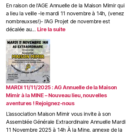
En raison de l’AGE Annuelle de la Maison Mimir qui
a lieu la veille -le mardi 11 novembre à 14h, (venez
nombreuxses!)- l’AG Projet de novembre est
:
décalée au…
Lire la suite
MERCREDI
12/11/2025
:
AG
Projets
de
la
Maison
Mimir,
MARDI 11/11/2025 : AG Annuelle de la Maison
à
Mimir à la MINE – Nouveau lieu, nouvelles
la
aventures ! Rejoignez-nous
« MINE »,
nouveau
L’association Maison Mimir vous invite à son
lieu
Assemblée Générale Extraordinaire Annuelle Mardi
pour
11 Novembre 2025 à 14h À la Mine, annexe de la
accueillir