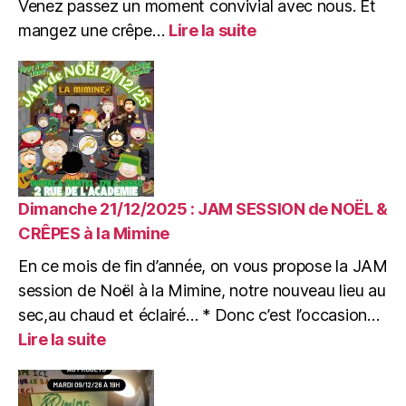
Venez passez un moment convivial avec nous. Et
:
mangez une crêpe…
Lire la suite
Jeudi
25/12/2025
:
BARAKAWA
de
Noël
:
Jeux,
Crêpes
Dimanche 21/12/2025 : JAM SESSION de NOËL &
&
CRÊPES à la Mimine
Zik
En ce mois de fin d’année, on vous propose la JAM
session de Noël à la Mimine, notre nouveau lieu au
sec,au chaud et éclairé… * Donc c’est l’occasion…
:
Lire la suite
Dimanche
21/12/2025
: