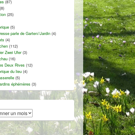
ies
(87)
(8)
tion
(25)
orique
(5)
resse parle de Garten//Jardin
(4)
uts
(4)
chen
(112)
er Zwei Ufer
(3)
chau
(16)
des Deux Rives
(12)
orique du lieu
(4)
asserelle
(5)
jardins éphémères
(3)