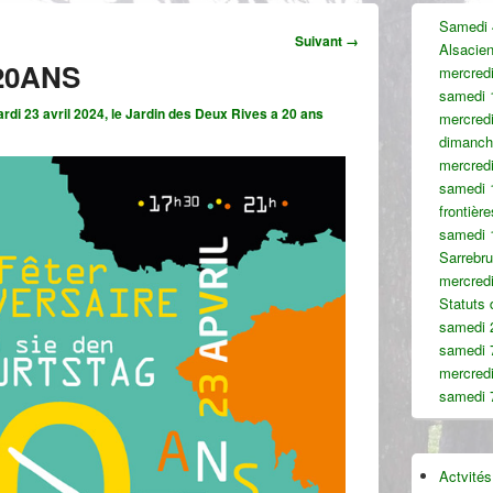
Zone
Samedi 4
principale
Navigation
Suivant →
Alsacie
de
dans
20ANS
widget
mercredi
les
pour
samedi 
images
la
rdi 23 avril 2024, le Jardin des Deux Rives a 20 ans
mercredi
barre
dimanch
latérale
mercred
samedi 1
frontièr
samedi 1
Sarrebr
mercredi
Statuts
samedi 
samedi 
mercred
samedi 7
Actvités