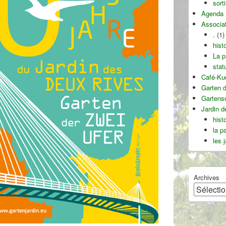
sort
Agenda
Associa
.
(1)
hist
La p
stat
Café-Ku
Garten d
Gartens
Jardin 
hist
la p
les 
Archives