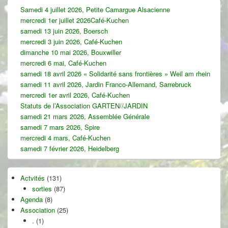
Zone
Samedi 4 juillet 2026, Petite Camargue Alsacienne
principale
mercredi 1er juillet 2026Café-Kuchen
de
widget
samedi 13 juin 2026, Boersch
pour
mercredi 3 juin 2026, Café-Kuchen
la
dimanche 10 mai 2026, Bouxwiller
barre
mercredi 6 mai, Café-Kuchen
latérale
samedi 18 avril 2026 « Solidarité sans frontières » Weil am rhein
samedi 11 avril 2026, Jardin Franco-Allemand, Sarrebruck
mercredi 1er avril 2026, Café-Kuchen
Statuts de l’Association GARTEN//JARDIN
samedi 21 mars 2026, Assemblée Générale
samedi 7 mars 2026, Spire
mercredi 4 mars, Café-Kuchen
samedi 7 février 2026, Heidelberg
Actvités
(131)
sorties
(87)
Agenda
(8)
Association
(25)
.
(1)