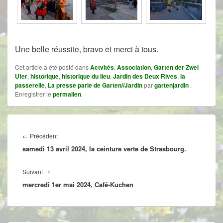
Une belle réussite, bravo et merci à tous.
Cet article a été posté dans
Actvités
,
Association
,
Garten der Zwei
Ufer
,
historique
,
historique du lieu
,
Jardin des Deux Rives
,
la
passerelle
,
La presse parle de Garten//Jardin
par
gartenjardin
.
Enregistrer le
permalien
.
Navigation
de
Article
←
Précédent
l’article
samedi 13 avril 2024, la ceinture verte de Strasbourg.
précédent :
Article
Suivant
→
mercredi 1er mai 2024, Café-Kuchen
suivant :