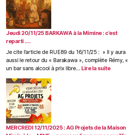
deux
ans
après
l’incendie.
16/11/2025
Jeudi 20/11/25 BARKAWA à la Mimine : c’est
Article
reparti ….
de
Je cite l’article de RUE89 du 16/11/25 : » Il y aura
RUE89
pour
aussi le retour du « Barakawa », complète Rémy, «
l’arrivée
:
un bar sans alcool à prix libre…
Lire la suite
dans
Jeudi
la
20/11/25
Mimine.
BARKAW
à
la
Mimine
:
c’est
reparti
MERCREDI 12/11/2025 : AG Projets de la Maison
….