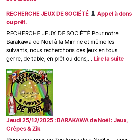
Mercredi
04/02/2026
RECHERCHE JEUX DE SOCIÉTÉ
Appel à dons
:
ou prêt.
Après-
midi
RECHERCHE JEUX DE SOCIÉTÉ Pour notre
Enfants
Barakawa de Noël à la Mimine et même les
de
suivants, nous recherchons des jeux en tous
0
:
genre, de table, en prêt ou dons,…
Lire la suite
à
RECH
99
JEUX
ans
DE
:
SOCI
Ateliers
Créatifs
Appel
&
à
Jeux
dons
ou
Jeudi 25/12/2025 : BARAKAWA de Noël : Jeux,
prêt.
Crêpes & Zik
Bienvenue pour ce Barakawa de « Noël »…. pour