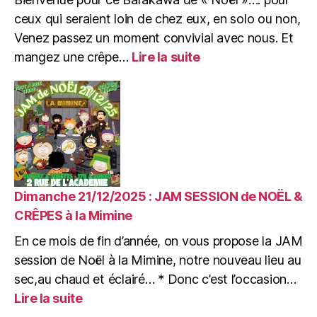
ceux qui seraient loin de chez eux, en solo ou non,
Venez passez un moment convivial avec nous. Et
:
mangez une crêpe…
Lire la suite
Jeudi
25/12/2025
:
BARAKAWA
de
Noël
:
Jeux,
Crêpes
Dimanche 21/12/2025 : JAM SESSION de NOËL &
&
CRÊPES à la Mimine
Zik
En ce mois de fin d’année, on vous propose la JAM
session de Noël à la Mimine, notre nouveau lieu au
sec,au chaud et éclairé… * Donc c’est l’occasion…
:
Lire la suite
Dimanche