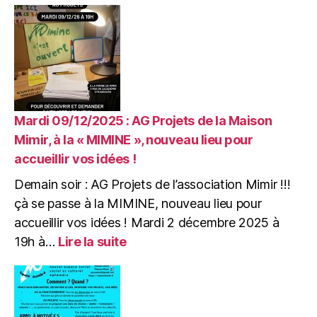
21/12/2025
:
JAM
SESSION
de
NOËL
&
CRÊPES
Mardi 09/12/2025 : AG Projets de la Maison
à
Mimir, à la « MIMINE », nouveau lieu pour
la
accueillir vos idées !
Mimine
Demain soir : AG Projets de l’association Mimir !!!
çà se passe à la MIMINE, nouveau lieu pour
accueillir vos idées ! Mardi 2 décembre 2025 à
:
19h à…
Lire la suite
Mardi
09/12/2025
:
AG
Projets