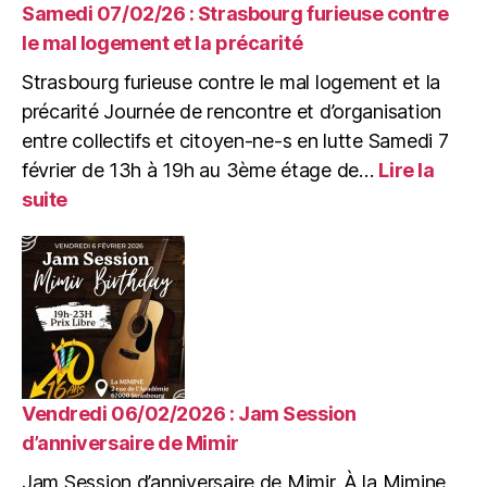
télescope
Samedi 07/02/26 : Strasbourg furieuse contre
?
le mal logement et la précarité
Astronomie
Strasbourg furieuse contre le mal logement et la
populaire
et
précarité Journée de rencontre et d’organisation
mouvement
entre collectifs et citoyen-ne-s en lutte Samedi 7
ouvrier
février de 13h à 19h au 3ème étage de…
Lire la
au
:
suite
XIXe
Samedi
siècle
07/02/26
:
Strasbourg
furieuse
contre
le
mal
logement
Vendredi 06/02/2026 : Jam Session
et
d’anniversaire de Mimir
la
Jam Session d’anniversaire de Mimir. À la Mimine
précarité