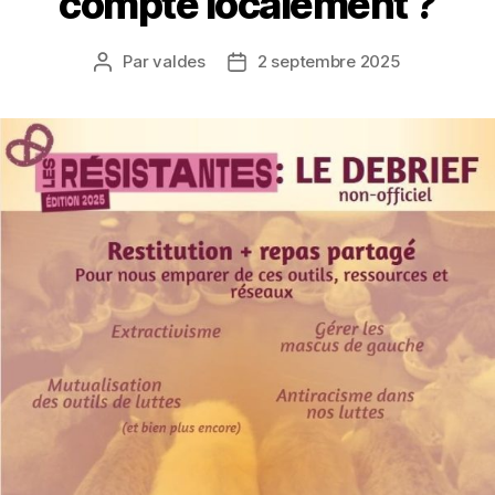
compte localement ?
Par
valdes
2 septembre 2025
Auteur
Date
de
de
l’article
l’article