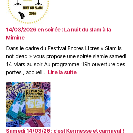
14/03/2026 en soirée : La nuit du slam à la
Mimine
Dans le cadre du Festival Encres Libres « Slam is
not dead » vous propose une soirée slamle samedi
14 Mars au soir Au programme :19h ouverture des
:
portes , accueil…
Lire la suite
14/03/2026
en
soirée
:
La
nuit
du
slam
à
Samedi 14/03/26 : c’est Kermesse et carnaval !