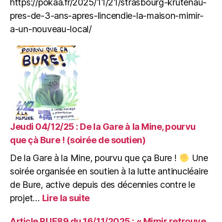
https://pokaa.fr/2025/11/21/strasbourg-krutenau-
accesible
pour
pres-de-3-ans-apres-lincendie-la-maison-mimir-
les
a-un-nouveau-local/
collectifs,
associations
et
particuliers.
Jeudi 04/12/25 : De la Gare à la Mine, pourvu
que çà Bure ! (soirée de soutien)
De la Gare à la Mine, pourvu que ça Bure !
Une
soirée organisée en soutien à la lutte antinucléaire
de Bure, active depuis des décennies contre le
:
projet…
Lire la suite
Jeudi
04/12/25
Article RUE89 du 16/11/2025 : « Mimir retrouve