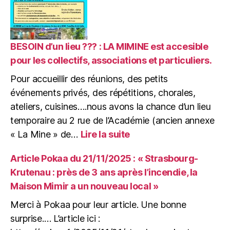
de
la
Maison
Mimir,
BESOIN d’un lieu ??? : LA MIMINE est accesible
à
pour les collectifs, associations et particuliers.
la
Pour accueillir des réunions, des petits
« MIMINE »,
nouveau
événements privés, des répétitions, chorales,
lieu
ateliers, cuisines….nous avons la chance d’un lieu
pour
temporaire au 2 rue de l’Académie (ancien annexe
accueillir
:
« La Mine » de…
Lire la suite
vos
BESOIN
idées
d’un
!
Article Pokaa du 21/11/2025 : « Strasbourg-
lieu
Krutenau : près de 3 ans après l’incendie, la
???
Maison Mimir a un nouveau local »
:
LA
Merci à Pokaa pour leur article. Une bonne
MIMINE
surprise.… L’article ici :
est