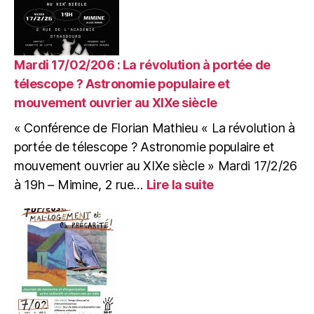
:
Grand
repas
VEGAN
de
Mardi 17/02/206 : La révolution à portée de
la
télescope ? Astronomie populaire et
CABB
mouvement ouvrier au XIXe siècle
« Conférence de Florian Mathieu « La révolution à
portée de télescope ? Astronomie populaire et
mouvement ouvrier au XIXe siècle » Mardi 17/2/26
:
à 19h – Mimine, 2 rue…
Lire la suite
Mardi
17/02/206
:
La
révolution
à
portée
de