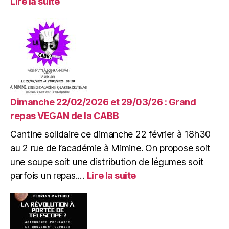
Lire la suite
Mardi
10/03/26
:
AG
Projets
de
l’association
Mimir
Dimanche 22/02/2026 et 29/03/26 : Grand
repas VEGAN de la CABB
Cantine solidaire ce dimanche 22 février à 18h30
au 2 rue de l’académie à Mimine. On propose soit
une soupe soit une distribution de légumes soit
:
parfois un repas.…
Lire la suite
Dimanche
22/02/2026
et
29/03/26