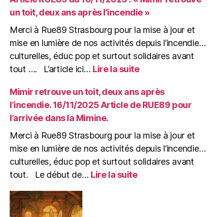
:
un toit, deux ans après l’incendie »
De
la
Merci à Rue89 Strasbourg pour la mise à jour et
Gare
mise en lumière de nos activités depuis l’incendie…
à
culturelles, éduc pop et surtout solidaires avant
la
:
tout …. L’article ici…
Lire la suite
Mine,
Article
pourvu
RUE89
Mimir retrouve un toit, deux ans après
que
du
çà
l’incendie. 16/11/2025 Article de RUE89 pour
16/11/2025
Bure
l’arrivée dans la Mimine.
:
!
« Mimir
(soirée
Merci à Rue89 Strasbourg pour la mise à jour et
retrouve
de
mise en lumière de nos activités depuis l’incendie…
un
soutien)
culturelles, éduc pop et surtout solidaires avant
toit,
:
deux
tout. Le début de…
Lire la suite
Mimir
ans
retrouve
après
un
l’incendie »
toit,