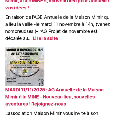
Mimir, à la « MINE », nouveau lieu pour accueillir
vos idées !
En raison de l’AGE Annuelle de la Maison Mimir qui
a lieu la veille -le mardi 11 novembre à 14h, (venez
nombreuxses!)- l’AG Projet de novembre est
:
décalée au…
Lire la suite
MERCREDI
12/11/2025
:
AG
Projets
de
la
Maison
Mimir,
MARDI 11/11/2025 : AG Annuelle de la Maison
à
Mimir à la MINE – Nouveau lieu, nouvelles
la
aventures ! Rejoignez-nous
« MINE »,
nouveau
L’association Maison Mimir vous invite à son