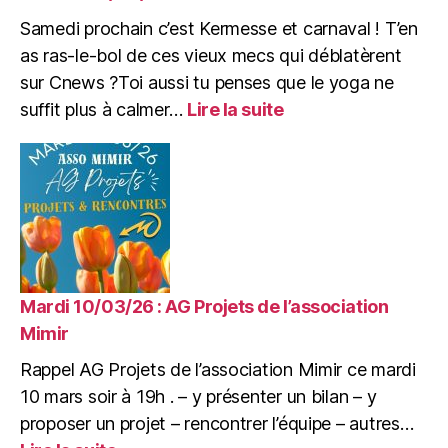
la
Samedi prochain c’est Kermesse et carnaval ! T’en
Mimine
as ras-le-bol de ces vieux mecs qui déblatèrent
sur Cnews ?Toi aussi tu penses que le yoga ne
:
suffit plus à calmer…
Lire la suite
Samedi
14/03/26
:
c’est
Kermesse
et
carnaval
!
Mardi 10/03/26 : AG Projets de l’association
Mimir
Rappel AG Projets de l’association Mimir ce mardi
10 mars soir à 19h . – y présenter un bilan – y
proposer un projet – rencontrer l’équipe – autres…
: