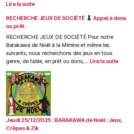
:
Lire la suite
Mercredi
04/02/2026
RECHERCHE JEUX DE SOCIÉTÉ
Appel à dons
:
ou prêt.
Après-
midi
RECHERCHE JEUX DE SOCIÉTÉ Pour notre
Enfants
Barakawa de Noël à la Mimine et même les
de
suivants, nous recherchons des jeux en tous
0
:
genre, de table, en prêt ou dons,…
Lire la suite
à
RECH
99
JEUX
ans
DE
:
SOCI
Ateliers
Créatifs
Appel
&
à
Jeux
dons
ou
Jeudi 25/12/2025 : BARAKAWA de Noël : Jeux,
prêt.
Crêpes & Zik