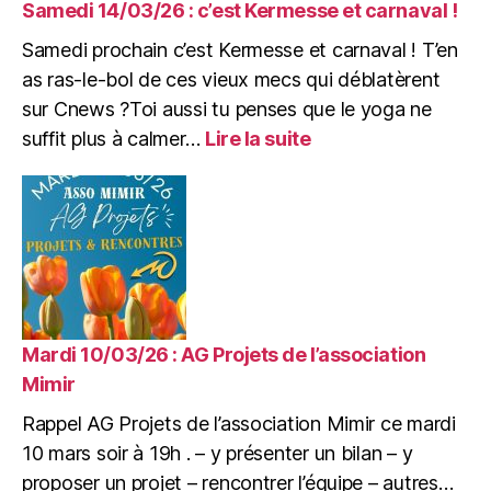
à
Samedi 14/03/26 : c’est Kermesse et carnaval !
la
Samedi prochain c’est Kermesse et carnaval ! T’en
Mimine
as ras-le-bol de ces vieux mecs qui déblatèrent
sur Cnews ?Toi aussi tu penses que le yoga ne
:
suffit plus à calmer…
Lire la suite
Samedi
14/03/26
:
c’est
Kermesse
et
carnaval
!
Mardi 10/03/26 : AG Projets de l’association
Mimir
Rappel AG Projets de l’association Mimir ce mardi
10 mars soir à 19h . – y présenter un bilan – y
proposer un projet – rencontrer l’équipe – autres…