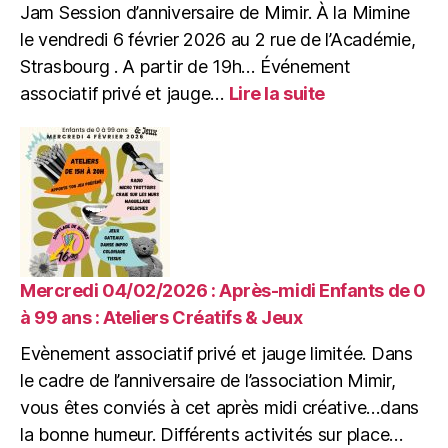
Jam Session d’anniversaire de Mimir. À la Mimine
précarité
le vendredi 6 février 2026 au 2 rue de l’Académie,
Strasbourg . A partir de 19h… Événement
:
associatif privé et jauge…
Lire la suite
Vendredi
06/02/2026
:
Jam
Session
d’anniversaire
de
Mimir
Mercredi 04/02/2026 : Après-midi Enfants de 0
à 99 ans : Ateliers Créatifs & Jeux
Evènement associatif privé et jauge limitée. Dans
le cadre de l’anniversaire de l’association Mimir,
vous êtes conviés à cet après midi créative…dans
la bonne humeur. Différents activités sur place…