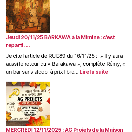
toit,
deux
ans
après
l’incendie.
16/11/2025
Jeudi 20/11/25 BARKAWA à la Mimine : c’est
Article
reparti ….
de
Je cite l’article de RUE89 du 16/11/25 : » Il y aura
RUE89
pour
aussi le retour du « Barakawa », complète Rémy, «
l’arrivée
:
un bar sans alcool à prix libre…
Lire la suite
dans
Jeudi
la
20/11/25
Mimine.
BARKAW
à
la
Mimine
:
c’est
reparti
MERCREDI 12/11/2025 : AG Projets de la Maison