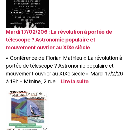
:
Grand
repas
VEGAN
de
Mardi 17/02/206 : La révolution à portée de
la
télescope ? Astronomie populaire et
CABB
mouvement ouvrier au XIXe siècle
« Conférence de Florian Mathieu « La révolution à
portée de télescope ? Astronomie populaire et
mouvement ouvrier au XIXe siècle » Mardi 17/2/26
:
à 19h – Mimine, 2 rue…
Lire la suite
Mardi
17/02/206
:
La
révolution
à
portée