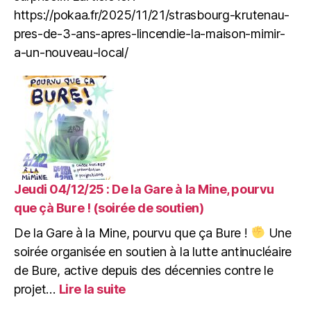
est
https://pokaa.fr/2025/11/21/strasbourg-krutenau-
accesible
pour
pres-de-3-ans-apres-lincendie-la-maison-mimir-
les
a-un-nouveau-local/
collectifs,
associations
et
particuliers.
Jeudi 04/12/25 : De la Gare à la Mine, pourvu
que çà Bure ! (soirée de soutien)
De la Gare à la Mine, pourvu que ça Bure !
Une
soirée organisée en soutien à la lutte antinucléaire
de Bure, active depuis des décennies contre le
:
projet…
Lire la suite
Jeudi