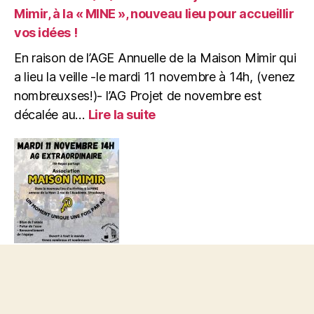
….
Mimir, à la « MINE », nouveau lieu pour accueillir
vos idées !
En raison de l’AGE Annuelle de la Maison Mimir qui
a lieu la veille -le mardi 11 novembre à 14h, (venez
nombreuxses!)- l’AG Projet de novembre est
:
décalée au…
Lire la suite
MERCREDI
12/11/2025
:
AG
Projets
de
la
Maison
Mimir,
MARDI 11/11/2025 : AG Annuelle de la Maison
à
Mimir à la MINE – Nouveau lieu, nouvelles
la
aventures ! Rejoignez-nous
« MINE »,
nouveau