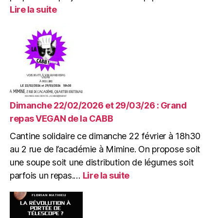
:
Lire la suite
Mardi
10/03/26
:
AG
Projets
de
l’association
Mimir
Dimanche 22/02/2026 et 29/03/26 : Grand
repas VEGAN de la CABB
Cantine solidaire ce dimanche 22 février à 18h30
au 2 rue de l’académie à Mimine. On propose soit
une soupe soit une distribution de légumes soit
:
parfois un repas.…
Lire la suite
Dimanche
22/02/2026
et
29/03/26