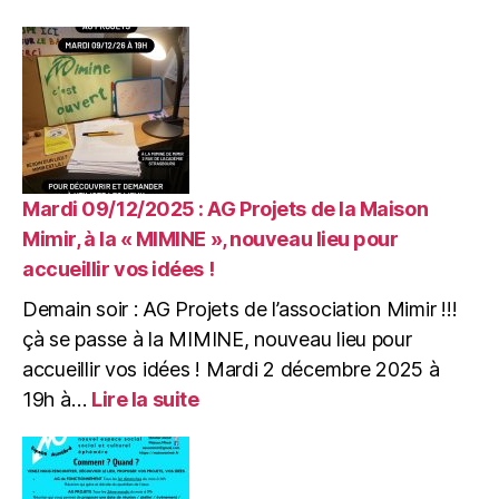
Dimanche
21/12/2025
:
JAM
SESSION
de
NOËL
&
CRÊPES
Mardi 09/12/2025 : AG Projets de la Maison
à
Mimir, à la « MIMINE », nouveau lieu pour
la
accueillir vos idées !
Mimine
Demain soir : AG Projets de l’association Mimir !!!
çà se passe à la MIMINE, nouveau lieu pour
accueillir vos idées ! Mardi 2 décembre 2025 à
:
19h à…
Lire la suite
Mardi
09/12/2025
:
AG