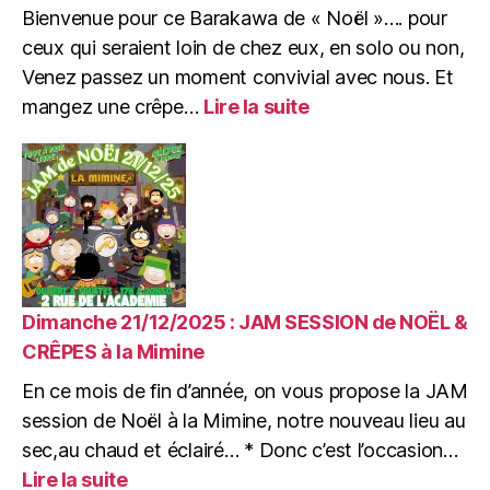
Bienvenue pour ce Barakawa de « Noël »…. pour
ceux qui seraient loin de chez eux, en solo ou non,
Venez passez un moment convivial avec nous. Et
:
mangez une crêpe…
Lire la suite
Jeudi
25/12/2025
:
BARAKAWA
de
Noël
:
Jeux,
Crêpes
Dimanche 21/12/2025 : JAM SESSION de NOËL &
&
CRÊPES à la Mimine
Zik
En ce mois de fin d’année, on vous propose la JAM
session de Noël à la Mimine, notre nouveau lieu au
sec,au chaud et éclairé… * Donc c’est l’occasion…
:
Lire la suite