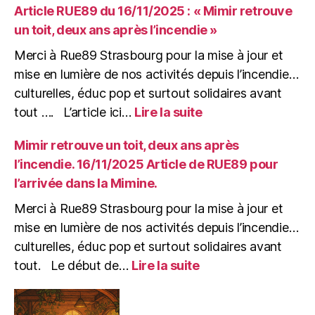
04/12/25
Article RUE89 du 16/11/2025 : « Mimir retrouve
:
un toit, deux ans après l’incendie »
De
la
Merci à Rue89 Strasbourg pour la mise à jour et
Gare
mise en lumière de nos activités depuis l’incendie…
à
culturelles, éduc pop et surtout solidaires avant
la
:
tout …. L’article ici…
Lire la suite
Mine,
Article
pourvu
RUE89
Mimir retrouve un toit, deux ans après
que
du
çà
l’incendie. 16/11/2025 Article de RUE89 pour
16/11/2025
Bure
l’arrivée dans la Mimine.
:
!
« Mimir
(soirée
Merci à Rue89 Strasbourg pour la mise à jour et
retrouve
de
mise en lumière de nos activités depuis l’incendie…
un
soutien)
culturelles, éduc pop et surtout solidaires avant
toit,
:
deux
tout. Le début de…
Lire la suite
Mimir
ans
retrouve
après
un
l’incendie »