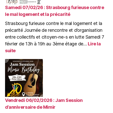
de
télescope
Samedi 07/02/26 : Strasbourg furieuse contre
?
le mal logement et la précarité
Astronomie
Strasbourg furieuse contre le mal logement et la
populaire
et
précarité Journée de rencontre et d’organisation
mouvement
entre collectifs et citoyen-ne-s en lutte Samedi 7
ouvrier
février de 13h à 19h au 3ème étage de…
Lire la
au
:
suite
XIXe
Samedi
siècle
07/02/26
:
Strasbourg
furieuse
contre
le
mal
logement
Vendredi 06/02/2026 : Jam Session
et
d’anniversaire de Mimir
la