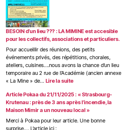
Projets
de
la
Maison
Mimir,
BESOIN d’un lieu ??? : LA MIMINE est accesible
à
pour les collectifs, associations et particuliers.
la
Pour accueillir des réunions, des petits
« MIMINE »,
nouveau
événements privés, des répétitions, chorales,
lieu
ateliers, cuisines….nous avons la chance d’un lieu
pour
temporaire au 2 rue de l’Académie (ancien annexe
accueillir
:
« La Mine » de…
Lire la suite
vos
BESOIN
idées
d’un
!
Article Pokaa du 21/11/2025 : « Strasbourg-
lieu
Krutenau : près de 3 ans après l’incendie, la
???
Maison Mimir a un nouveau local »
:
LA
Merci à Pokaa pour leur article. Une bonne
MIMINE
surprise.… L’article ici :