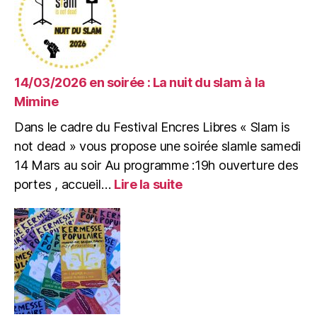
14/03/2026 en soirée : La nuit du slam à la
Mimine
Dans le cadre du Festival Encres Libres « Slam is
not dead » vous propose une soirée slamle samedi
14 Mars au soir Au programme :19h ouverture des
:
portes , accueil…
Lire la suite
14/03/2026
en
soirée
:
La
nuit
du
slam