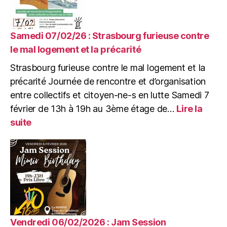
à
portée
de
télescope
Samedi 07/02/26 : Strasbourg furieuse contre
?
le mal logement et la précarité
Astronomie
Strasbourg furieuse contre le mal logement et la
populaire
et
précarité Journée de rencontre et d’organisation
mouvement
entre collectifs et citoyen-ne-s en lutte Samedi 7
ouvrier
février de 13h à 19h au 3ème étage de…
Lire la
au
:
suite
XIXe
Samedi
siècle
07/02/26
:
Strasbourg
furieuse
contre
le
mal
logement
Vendredi 06/02/2026 : Jam Session