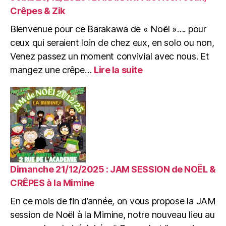
prêt.
Crêpes & Zik
Bienvenue pour ce Barakawa de « Noël »…. pour
ceux qui seraient loin de chez eux, en solo ou non,
Venez passez un moment convivial avec nous. Et
:
mangez une crêpe…
Lire la suite
Jeudi
25/12/2025
:
BARAKAWA
de
Noël
:
Jeux,
Crêpes
Dimanche 21/12/2025 : JAM SESSION de NOËL &
&
CRÊPES à la Mimine
Zik
En ce mois de fin d’année, on vous propose la JAM
session de Noël à la Mimine, notre nouveau lieu au