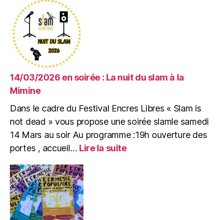
14/03/2026 en soirée : La nuit du slam à la
Mimine
Dans le cadre du Festival Encres Libres « Slam is
not dead » vous propose une soirée slamle samedi
14 Mars au soir Au programme :19h ouverture des
:
portes , accueil…
Lire la suite
14/03/2026
en
soirée
:
La
nuit