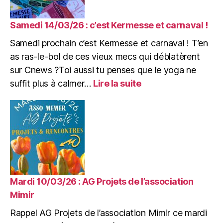
du
slam
à
Samedi 14/03/26 : c’est Kermesse et carnaval !
la
Samedi prochain c’est Kermesse et carnaval ! T’en
Mimine
as ras-le-bol de ces vieux mecs qui déblatèrent
sur Cnews ?Toi aussi tu penses que le yoga ne
:
suffit plus à calmer…
Lire la suite
Samedi
14/03/26
:
c’est
Kermesse
et
carnaval
!
Mardi 10/03/26 : AG Projets de l’association
Mimir
Rappel AG Projets de l’association Mimir ce mardi