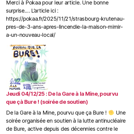
Merci à Pokaa pour leur article. Une bonne
MIMINE
surprise.… L’article ici :
est
https://pokaa.fr/2025/11/21/strasbourg-krutenau-
accesible
pour
pres-de-3-ans-apres-lincendie-la-maison-mimir-
les
a-un-nouveau-local/
collectifs,
associations
et
particuliers.
Jeudi 04/12/25 : De la Gare à la Mine, pourvu
que çà Bure ! (soirée de soutien)
De la Gare à la Mine, pourvu que ça Bure !
Une
soirée organisée en soutien à la lutte antinucléaire
de Bure, active depuis des décennies contre le