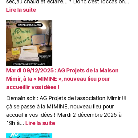
sec,au chaud et éclairé… * Donc c’est l’occasion…
:
Lire la suite
Dimanche
21/12/2025
:
JAM
SESSION
de
NOËL
&
CRÊPES
Mardi 09/12/2025 : AG Projets de la Maison
à
Mimir, à la « MIMINE », nouveau lieu pour
la
accueillir vos idées !
Mimine
Demain soir : AG Projets de l’association Mimir !!!
çà se passe à la MIMINE, nouveau lieu pour
accueillir vos idées ! Mardi 2 décembre 2025 à
:
19h à…
Lire la suite
Mardi
09/12/2025