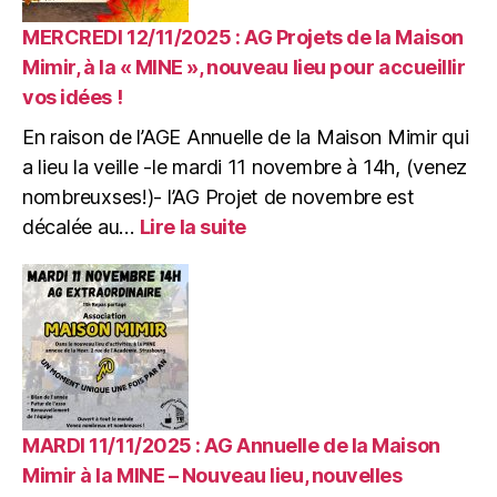
c’est
reparti
MERCREDI 12/11/2025 : AG Projets de la Maison
….
Mimir, à la « MINE », nouveau lieu pour accueillir
vos idées !
En raison de l’AGE Annuelle de la Maison Mimir qui
a lieu la veille -le mardi 11 novembre à 14h, (venez
nombreuxses!)- l’AG Projet de novembre est
:
décalée au…
Lire la suite
MERCREDI
12/11/2025
:
AG
Projets
de
la
Maison
Mimir,
MARDI 11/11/2025 : AG Annuelle de la Maison
à
Mimir à la MINE – Nouveau lieu, nouvelles
la