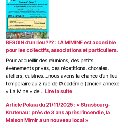
:
AG
Projets
de
la
Maison
Mimir,
BESOIN d’un lieu ??? : LA MIMINE est accesible
à
pour les collectifs, associations et particuliers.
la
Pour accueillir des réunions, des petits
« MIMINE »,
nouveau
événements privés, des répétitions, chorales,
lieu
ateliers, cuisines….nous avons la chance d’un lieu
pour
temporaire au 2 rue de l’Académie (ancien annexe
accueillir
:
« La Mine » de…
Lire la suite
vos
BESOIN
idées
d’un
!
Article Pokaa du 21/11/2025 : « Strasbourg-
lieu
Krutenau : près de 3 ans après l’incendie, la
???
Maison Mimir a un nouveau local »
:
LA