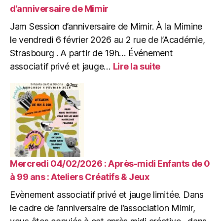
et
d’anniversaire de Mimir
la
Jam Session d’anniversaire de Mimir. À la Mimine
précarité
le vendredi 6 février 2026 au 2 rue de l’Académie,
Strasbourg . A partir de 19h… Événement
:
associatif privé et jauge…
Lire la suite
Vendredi
06/02/2026
:
Jam
Session
d’anniversaire
de
Mimir
Mercredi 04/02/2026 : Après-midi Enfants de 0
à 99 ans : Ateliers Créatifs & Jeux
Evènement associatif privé et jauge limitée. Dans
le cadre de l’anniversaire de l’association Mimir,