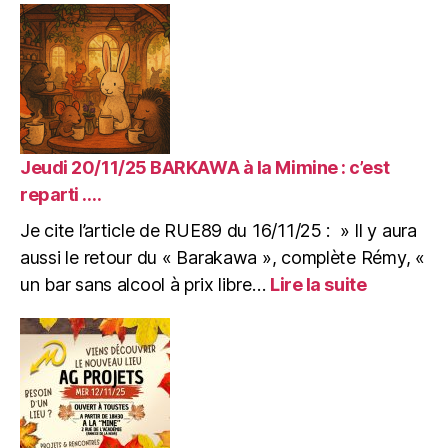
retrouve
après
un
l’incendie »
toit,
deux
ans
après
l’incendie.
16/11/2025
Jeudi 20/11/25 BARKAWA à la Mimine : c’est
Article
reparti ….
de
Je cite l’article de RUE89 du 16/11/25 : » Il y aura
RUE89
pour
aussi le retour du « Barakawa », complète Rémy, «
l’arrivée
:
un bar sans alcool à prix libre…
Lire la suite
dans
Jeudi
la
20/11/25
Mimine.
BARKAW
à
la
Mimine
: