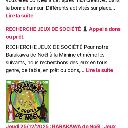
vous êtes conviés à cet après midi créative…dans
la bonne humeur. Différents activités sur place…
:
Lire la suite
Mercredi
04/02/2026
RECHERCHE JEUX DE SOCIÉTÉ
Appel à dons
:
ou prêt.
Après-
midi
RECHERCHE JEUX DE SOCIÉTÉ Pour notre
Enfants
Barakawa de Noël à la Mimine et même les
de
suivants, nous recherchons des jeux en tous
0
:
genre, de table, en prêt ou dons,…
Lire la suite
à
RECH
99
JEUX
ans
DE
:
SOCI
Ateliers
Créatifs
Appel
&
à
Jeux
dons
ou
Jeudi 25/12/2025 : BARAKAWA de Noël : Jeux,