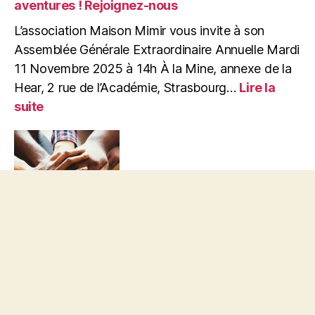
aventures ! Rejoignez-nous
« MINE »,
nouveau
L’association Maison Mimir vous invite à son
lieu
Assemblée Générale Extraordinaire Annuelle Mardi
pour
11 Novembre 2025 à 14h À la Mine, annexe de la
accueillir
Hear, 2 rue de l’Académie, Strasbourg…
Lire la
vos
:
idées
suite
MARDI
!
11/11/2025
:
AG
Annuelle
de
la
Maison
Mimir
APPEL URGENT : TENUE DE BAGAGERIE pour
à
l’automne/hiver !!! Besoin de bénévoles.
la
APPEL URGENT TENUE DE BAGAGERIE : C’est
MINE
–
un appel à soutien/bénévolat , pour les prochaines