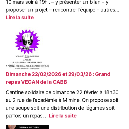
10 mars soir à 19h . – y présenter un bilan – y
proposer un projet – rencontrer l’équipe – autres…
:
Lire la suite
Mardi
10/03/26
:
AG
Projets
de
l’association
Mimir
Dimanche 22/02/2026 et 29/03/26 : Grand
repas VEGAN de la CABB
Cantine solidaire ce dimanche 22 février à 18h30
au 2 rue de l’académie à Mimine. On propose soit
une soupe soit une distribution de légumes soit
:
parfois un repas.…
Lire la suite
Dimanche
22/02/2026