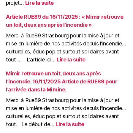
:
projet…
Lire la suite
Jeudi
04/12/25
Article RUE89 du 16/11/2025 : « Mimir retrouve
:
un toit, deux ans après l’incendie »
De
la
Merci à Rue89 Strasbourg pour la mise à jour et
Gare
mise en lumière de nos activités depuis l’incendie…
à
culturelles, éduc pop et surtout solidaires avant
la
:
tout …. L’article ici…
Lire la suite
Mine,
Article
pourvu
RUE89
Mimir retrouve un toit, deux ans après
que
du
çà
l’incendie. 16/11/2025 Article de RUE89 pour
16/11/2025
Bure
l’arrivée dans la Mimine.
:
!
« Mimir
(soirée
Merci à Rue89 Strasbourg pour la mise à jour et
retrouve
de
mise en lumière de nos activités depuis l’incendie…
un
soutien)
culturelles, éduc pop et surtout solidaires avant
toit,
:
deux
tout. Le début de…
Lire la suite
Mimir
ans