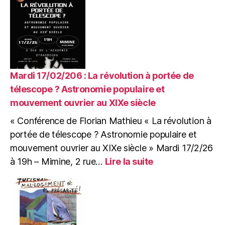
et
29/03/26
:
Grand
repas
VEGAN
de
Mardi 17/02/206 : La révolution à portée de
la
télescope ? Astronomie populaire et
CABB
mouvement ouvrier au XIXe siècle
« Conférence de Florian Mathieu « La révolution à
portée de télescope ? Astronomie populaire et
mouvement ouvrier au XIXe siècle » Mardi 17/2/26
:
à 19h – Mimine, 2 rue…
Lire la suite
Mardi
17/02/206
:
La
révolution