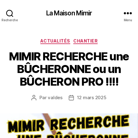
La Maison Mimir
Recherche
Menu
Catégories
ACTUALITÉS
CHANTIER
MIMIR RECHERCHE une
BÛCHERONNE ou un
BÛCHERON PRO !!!!
Par
valdes
12 mars 2025
Auteur
Date
de
de
l’article
l’article