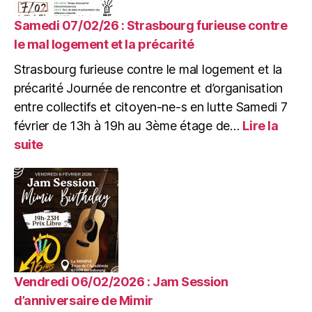
de
télescope
Samedi 07/02/26 : Strasbourg furieuse contre
?
le mal logement et la précarité
Astronomie
Strasbourg furieuse contre le mal logement et la
populaire
et
précarité Journée de rencontre et d’organisation
mouvement
entre collectifs et citoyen-ne-s en lutte Samedi 7
ouvrier
février de 13h à 19h au 3ème étage de…
Lire la
au
:
suite
XIXe
Samedi
siècle
07/02/26
:
Strasbourg
furieuse
contre
le
mal
logement
Vendredi 06/02/2026 : Jam Session
et
d’anniversaire de Mimir
la