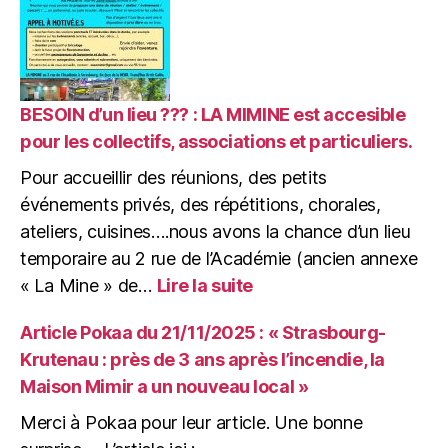
AG
Projets
de
la
Maison
Mimir,
BESOIN d’un lieu ??? : LA MIMINE est accesible
à
pour les collectifs, associations et particuliers.
la
Pour accueillir des réunions, des petits
« MIMINE »,
nouveau
événements privés, des répétitions, chorales,
lieu
ateliers, cuisines….nous avons la chance d’un lieu
pour
temporaire au 2 rue de l’Académie (ancien annexe
accueillir
:
« La Mine » de…
Lire la suite
vos
BESOIN
idées
d’un
!
Article Pokaa du 21/11/2025 : « Strasbourg-
lieu
Krutenau : près de 3 ans après l’incendie, la
???
Maison Mimir a un nouveau local »
:
LA
Merci à Pokaa pour leur article. Une bonne
MIMINE