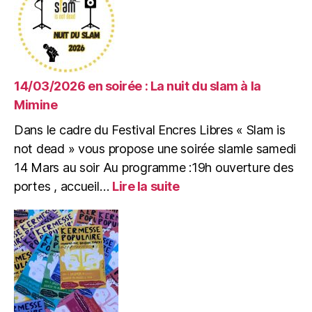
14/03/2026 en soirée : La nuit du slam à la
Mimine
Dans le cadre du Festival Encres Libres « Slam is
not dead » vous propose une soirée slamle samedi
14 Mars au soir Au programme :19h ouverture des
:
portes , accueil…
Lire la suite
14/03/2026
en
soirée
:
La
nuit
du
slam