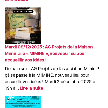
Dimanche
21/12/2025
:
JAM
SESSION
de
NOËL
&
CRÊPES
Mardi 09/12/2025 : AG Projets de la Maison
à
Mimir, à la « MIMINE », nouveau lieu pour
la
accueillir vos idées !
Mimine
Demain soir : AG Projets de l’association Mimir !!!
çà se passe à la MIMINE, nouveau lieu pour
accueillir vos idées ! Mardi 2 décembre 2025 à
:
19h à…
Lire la suite
Mardi
09/12/2025
: