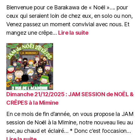
Bienvenue pour ce Barakawa de « Noël »…. pour
ceux qui seraient loin de chez eux, en solo ou non,
Venez passez un moment convivial avec nous. Et
:
mangez une crêpe…
Lire la suite
Jeudi
25/12/2025
:
BARAKAWA
de
Noël
:
Jeux,
Crêpes
Dimanche 21/12/2025 : JAM SESSION de NOËL &
&
CRÊPES à la Mimine
Zik
En ce mois de fin d’année, on vous propose la JAM
session de Noël à la Mimine, notre nouveau lieu au
sec,au chaud et éclairé… * Donc c’est l’occasion…
:
Lire la suite