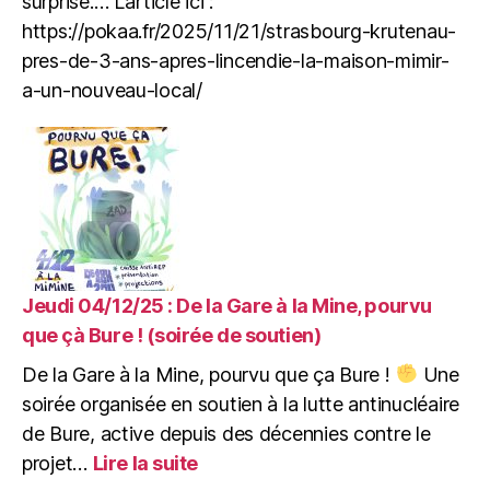
surprise.… L’article ici :
est
https://pokaa.fr/2025/11/21/strasbourg-krutenau-
accesible
pour
pres-de-3-ans-apres-lincendie-la-maison-mimir-
les
a-un-nouveau-local/
collectifs,
associations
et
particuliers.
Jeudi 04/12/25 : De la Gare à la Mine, pourvu
que çà Bure ! (soirée de soutien)
De la Gare à la Mine, pourvu que ça Bure !
Une
soirée organisée en soutien à la lutte antinucléaire
de Bure, active depuis des décennies contre le
:
projet…
Lire la suite
Jeudi