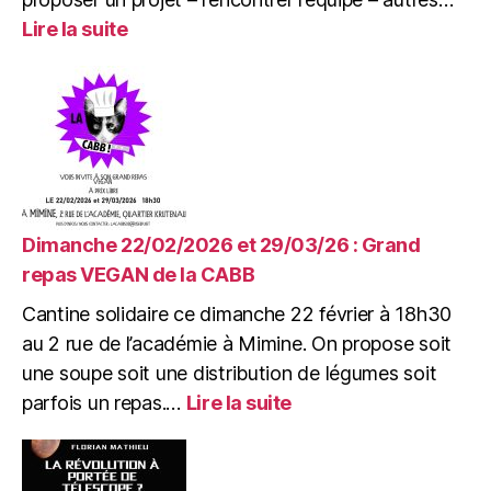
:
Lire la suite
Mardi
10/03/26
:
AG
Projets
de
l’association
Mimir
Dimanche 22/02/2026 et 29/03/26 : Grand
repas VEGAN de la CABB
Cantine solidaire ce dimanche 22 février à 18h30
au 2 rue de l’académie à Mimine. On propose soit
une soupe soit une distribution de légumes soit
:
parfois un repas.…
Lire la suite
Dimanche
22/02/2026
et