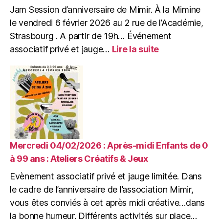
Jam Session d’anniversaire de Mimir. À la Mimine
précarité
le vendredi 6 février 2026 au 2 rue de l’Académie,
Strasbourg . A partir de 19h… Événement
:
associatif privé et jauge…
Lire la suite
Vendredi
06/02/2026
:
Jam
Session
d’anniversaire
de
Mimir
Mercredi 04/02/2026 : Après-midi Enfants de 0
à 99 ans : Ateliers Créatifs & Jeux
Evènement associatif privé et jauge limitée. Dans
le cadre de l’anniversaire de l’association Mimir,
vous êtes conviés à cet après midi créative…dans
la bonne humeur. Différents activités sur place…