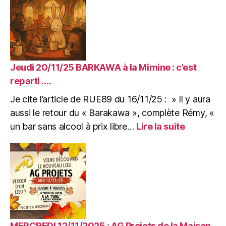
l’incendie »
toit,
deux
ans
après
l’incendie.
16/11/2025
Jeudi 20/11/25 BARKAWA à la Mimine : c’est
Article
reparti ….
de
Je cite l’article de RUE89 du 16/11/25 : » Il y aura
RUE89
pour
aussi le retour du « Barakawa », complète Rémy, «
l’arrivée
:
un bar sans alcool à prix libre…
Lire la suite
dans
Jeudi
la
20/11/25
Mimine.
BARKAW
à
la
Mimine
:
c’est
reparti
MERCREDI 12/11/2025 : AG Projets de la Maison