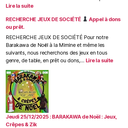
:
Lire la suite
Mercredi
04/02/2026
RECHERCHE JEUX DE SOCIÉTÉ
Appel à dons
:
ou prêt.
Après-
midi
RECHERCHE JEUX DE SOCIÉTÉ Pour notre
Enfants
Barakawa de Noël à la Mimine et même les
de
suivants, nous recherchons des jeux en tous
0
:
genre, de table, en prêt ou dons,…
Lire la suite
à
RECH
99
JEUX
ans
DE
:
SOCI
Ateliers
Créatifs
Appel
&
à
Jeux
dons
ou
Jeudi 25/12/2025 : BARAKAWA de Noël : Jeux,
prêt.
Crêpes & Zik