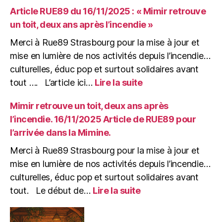
04/12/25
Article RUE89 du 16/11/2025 : « Mimir retrouve
:
un toit, deux ans après l’incendie »
De
la
Merci à Rue89 Strasbourg pour la mise à jour et
Gare
mise en lumière de nos activités depuis l’incendie…
à
culturelles, éduc pop et surtout solidaires avant
la
:
tout …. L’article ici…
Lire la suite
Mine,
Article
pourvu
RUE89
Mimir retrouve un toit, deux ans après
que
du
çà
l’incendie. 16/11/2025 Article de RUE89 pour
16/11/2025
Bure
l’arrivée dans la Mimine.
:
!
« Mimir
(soirée
Merci à Rue89 Strasbourg pour la mise à jour et
retrouve
de
mise en lumière de nos activités depuis l’incendie…
un
soutien)
culturelles, éduc pop et surtout solidaires avant
toit,
:
deux
tout. Le début de…
Lire la suite
Mimir
ans
retrouve
après
un