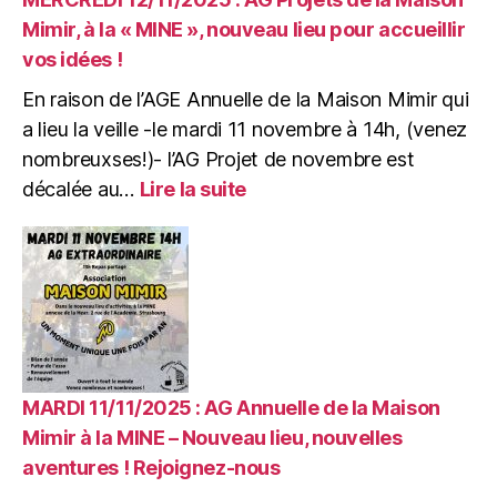
….
Mimir, à la « MINE », nouveau lieu pour accueillir
vos idées !
En raison de l’AGE Annuelle de la Maison Mimir qui
a lieu la veille -le mardi 11 novembre à 14h, (venez
nombreuxses!)- l’AG Projet de novembre est
:
décalée au…
Lire la suite
MERCREDI
12/11/2025
:
AG
Projets
de
la
Maison
Mimir,
MARDI 11/11/2025 : AG Annuelle de la Maison
à
Mimir à la MINE – Nouveau lieu, nouvelles
la
aventures ! Rejoignez-nous
« MINE »,