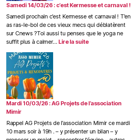
à
Samedi 14/03/26 : c’est Kermesse et carnaval !
la
Samedi prochain c’est Kermesse et carnaval ! T’en
Mimine
as ras-le-bol de ces vieux mecs qui déblatèrent
sur Cnews ?Toi aussi tu penses que le yoga ne
:
suffit plus à calmer…
Lire la suite
Samedi
14/03/26
:
c’est
Kermesse
et
carnaval
!
Mardi 10/03/26 : AG Projets de l’association
Mimir
Rappel AG Projets de l’association Mimir ce mardi
10 mars soir à 19h . – y présenter un bilan – y
proposer un projet – rencontrer l’équipe – autres…