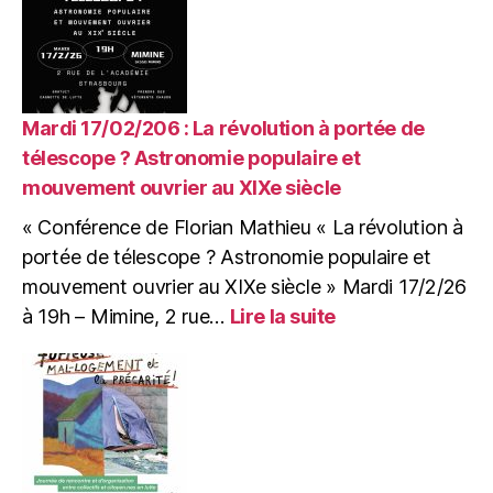
29/03/26
:
Grand
repas
VEGAN
de
Mardi 17/02/206 : La révolution à portée de
la
télescope ? Astronomie populaire et
CABB
mouvement ouvrier au XIXe siècle
« Conférence de Florian Mathieu « La révolution à
portée de télescope ? Astronomie populaire et
mouvement ouvrier au XIXe siècle » Mardi 17/2/26
:
à 19h – Mimine, 2 rue…
Lire la suite
Mardi
17/02/206
:
La
révolution
à
portée