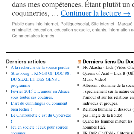
dans mes compétences. Étant plutôt un 
coquineries, …
Continuer la lecture
→
Publié dans
info internet
,
Politique/social
,
Site internet
|
Marqué 
criminalité
,
éducation
,
education sexuelle
,
enfants
,
information 
sur
Commentaires fermés
Liens
d’information
sur
la
Derniers articles
Derniers liens Du Do
sexualité
A la recherche de la source perdue
FR Akasha - Lick (Video Ofic
et
Strasbourg :: KINGS OF DOC #8 :
Queens of Acid – Lick It (Offi
protection
DU SEXE ET DES GENS ::
Music Video)
des
programme
Alberoni : domaine de la soci
enfants
Février 2015 :: L’amour en Alsace,
: spécialement sur la nature d
et
sous toutes ses coutures.
l’amour et sur les relations en
ados.
L’art du cunnilingus ou comment
individus et groupes.
A
bien lécher !
Relation humaine ci dessous 
lire
Le Chatroulette c’est du Cybersexe
pas l'angle de la libido)
par
!
Quand les femmes matent les
les
Jeu en société : Jeux pour soirées
hommes | 2/2
parents
coquines
FR DuR ChaToN - Clitoris (