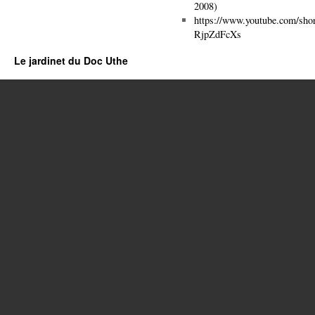
2008)
https://www.youtube.com/shor
RjpZdFcXs
Le jardinet du Doc Uthe