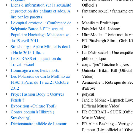
Liens d’information sur la sexualité
Officiel )
et protection des enfants et ados. A
fantasme sexuel / fantasme ér
lire par les parents
/
Le capital érotique :: Conférence de
Manifeste Erolithique
Stéphanie Baron à l’Université
Fais-Moi Mal, Johnny...
Populaire Hochelaga-Maisonneuve
UltraMoule - Lèche-moi la ve
du 19 avril 2011.
FR Pittsburgh Slim - Girls Ki
Strasbourg : Apéro Minitel is dead
Girls
: Ha le 3615 Ulla…
Le Désir sexuel : Une enquête
Le STRASS et la question du
philosophique
Travail sexuel
corps "jeu" Fanzine loupves
Hommage à mes liens morts
Ouineta - Bikini Kill (Official
Les Polaroids de Carlo Mollino au
Video)
FIAC à Paris du 18 au 21 Octobre
Aemarielle :: Rubrique du Sec
2012
d'alcôve
Projet Fashion Body :: Oeuvres
polycul
Fetish ?
Janelle Monáe - Lipstick Love
Exposition «Culture Touf»
[Official Music Video]
Contes coquin à Illkirch (
FR COBRAH - SUCK (Offici
Strasbourg)
Music Video)
Dictionanaire infidèle de l’amour
FR Alain Bashung – Vertige 
l’amour (Live officiel à l’Oly