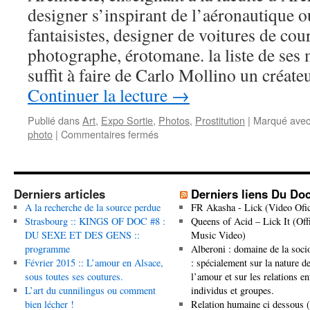
designer s’inspirant de l’aéronautique
fantaisistes, designer de voitures de cour
photographe, érotomane. la liste de ses m
suffit à faire de Carlo Mollino un créa
Continuer la lecture
→
Publié dans
Art
,
Expo Sortie
,
Photos
,
Prostitution
|
Marqué ave
sur
photo
|
Commentaires fermés
Les
Polaroids
de
Carlo
Derniers articles
Derniers liens Du Do
Mollino
A la recherche de la source perdue
FR Akasha - Lick (Video Ofic
au
Strasbourg :: KINGS OF DOC #8 :
Queens of Acid – Lick It (Offi
FIAC
DU SEXE ET DES GENS ::
Music Video)
à
programme
Alberoni : domaine de la soci
Paris
Février 2015 :: L’amour en Alsace,
: spécialement sur la nature d
du
sous toutes ses coutures.
l’amour et sur les relations en
18
L’art du cunnilingus ou comment
individus et groupes.
au
bien lécher !
Relation humaine ci dessous 