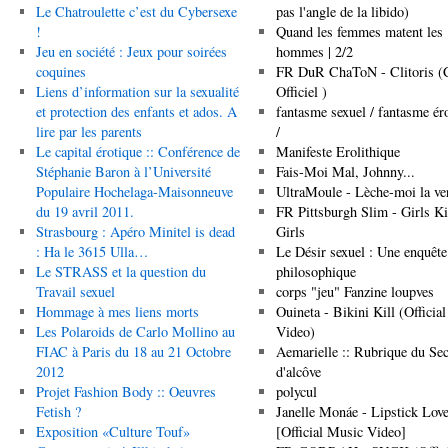
21
Le Chatroulette c’est du Cybersexe
pas l'angle de la libido)
Octobre
!
Quand les femmes matent les
2012
Jeu en société : Jeux pour soirées
hommes | 2/2
coquines
FR DuR ChaToN - Clitoris (
Liens d’information sur la sexualité
Officiel )
et protection des enfants et ados. A
fantasme sexuel / fantasme ér
lire par les parents
/
Le capital érotique :: Conférence de
Manifeste Erolithique
Stéphanie Baron à l’Université
Fais-Moi Mal, Johnny...
Populaire Hochelaga-Maisonneuve
UltraMoule - Lèche-moi la ve
du 19 avril 2011.
FR Pittsburgh Slim - Girls Ki
Strasbourg : Apéro Minitel is dead
Girls
: Ha le 3615 Ulla…
Le Désir sexuel : Une enquête
Le STRASS et la question du
philosophique
Travail sexuel
corps "jeu" Fanzine loupves
Hommage à mes liens morts
Ouineta - Bikini Kill (Official
Les Polaroids de Carlo Mollino au
Video)
FIAC à Paris du 18 au 21 Octobre
Aemarielle :: Rubrique du Sec
2012
d'alcôve
Projet Fashion Body :: Oeuvres
polycul
Fetish ?
Janelle Monáe - Lipstick Love
Exposition «Culture Touf»
[Official Music Video]