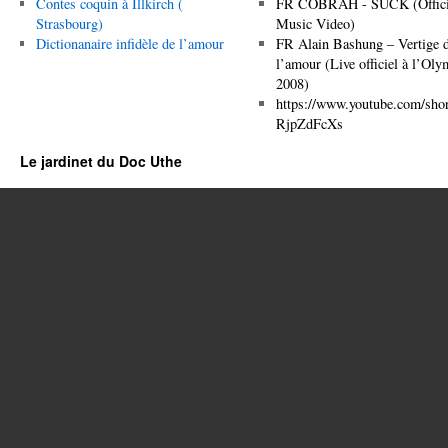
Contes coquin à Illkirch (
FR COBRAH - SUCK (Offici
Strasbourg)
Music Video)
Dictionanaire infidèle de l’amour
FR Alain Bashung – Vertige 
l’amour (Live officiel à l’Oly
2008)
https://www.youtube.com/shor
RjpZdFcXs
Le jardinet du Doc Uthe