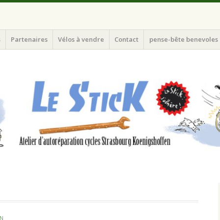
ourg Koeunigshoffen
s
Partenaires
Vélos à vendre
Contact
pense-bête benevoles
ON