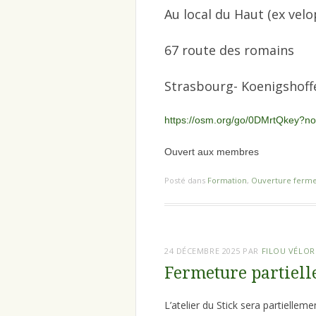
Au local du Haut (ex velo
67 route des romains
Strasbourg- Koenigshoff
https://osm.org/go/0DMrtQkey?
Ouvert aux membres
Posté dans
Formation
,
Ouverture ferm
24 DÉCEMBRE 2025
PAR
FILOU VÉLO
Fermeture partielle
L’atelier du Stick sera partiellem