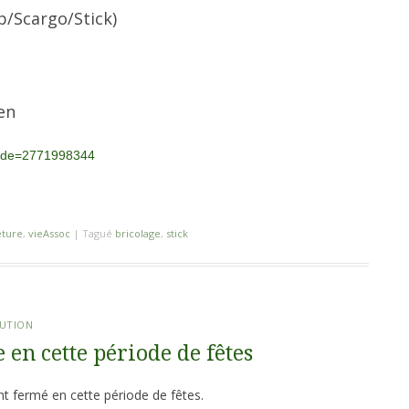
p/Scargo/Stick)
en
node=2771998344
eture
,
vieAssoc
|
Tagué
bricolage
,
stick
RUTION
 en cette période de fêtes
ent fermé en cette période de fêtes.