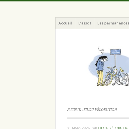
Menu
Aller
Atelier d'autoreparation cycles Strasb
Le Stick
Accueil
L’asso !
Les permanence
au
contenu
principal
AUTEUR :
FILOU VÉLORUTION
31 MARS 2026
PAR
FILOU VÉLORUTI