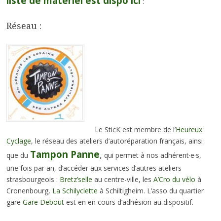
liste de matériel est dispo ici
:
Réseau :
Le SticK est membre de l’
Heureux
Cyclage
, le réseau des ateliers d’autoréparation français, ainsi
Tampon Panne
,
que du
qui permet à nos adhérent·e·s,
une fois par an, d’accéder aux services d’autres ateliers
strasbourgeois :
Bretz’selle
au centre-ville, les
A’Cro du vélo
à
Cronenbourg,
La Schilyclette
à Schiltigheim. L’asso du quartier
gare
Gare Debout
est en en cours d’adhésion au dispositif.