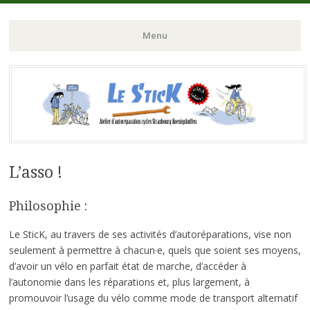
Atelier d'autoreparation cycles Strasbourg Koeunigshoffen
Le Stick
Menu
Aller
au
contenu
principal
L’asso !
Philosophie :
Le SticK, au travers de ses activités d’autoréparations, vise non
seulement à permettre à chacun·e, quels que soient ses moyens,
d’avoir un vélo en parfait état de marche, d’accéder à
l’autonomie dans les réparations et, plus largement, à
promouvoir l’usage du vélo comme mode de transport alternatif