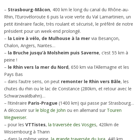
–
Strasbourg-Mâcon
, 400 km le long du canal du Rhône-au-
Rhin, l’Eurovéloroute 6 puis la voie verte du Val Lamartinien, un
petit itinéraire facile, très roulant et sécurisé, le préféré de notre
président pour un week-end prolongé.
–
la Loire à vélo, de Mulhouse à la mer
via Besançon,
Chalon, Angers, Nantes…
–
la Bruche jusqu’à Molsheim puis Saverne
, c’est 55 km à
peine !
–
le Rhin vers la mer du Nord
, 650 km via l’Allemagne et les
Pays Bas
– dans l’autre sens, on peut
remonter le Rhin vers Bâle
, les
chutes du rhin ou le lac de Constance (280km, et retour avec le
Schwarzwaldbahn)…
– l’itinéraire
Paris-Prague
(1400 km) qui passe par Strasbourg…
A découvrir sur
le blog de John
ou en allemand sur
Touren
Wegweiser
.
– pour les
VTTistes
,
la traversée des Vosges
, 420km de
Wissembourg à Thann
– dans la même veine,
la grande traversée du Jura
, 440 km