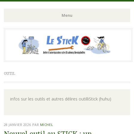
Atelier d'autoreparation cycles Strasbourg Koeunigshoffen
Le Stick
Menu
Aller
au
contenu
principal
OUTIL
infos sur les outils et autres délires outilliStick (huhu)
28 JANVIER 2026
PAR
MICHEL