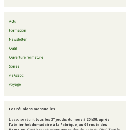
Actu
Formation
Newsletter
Outil
Ouverture fermeture
Soirée
vieAssoc
voyage
Les réunions mensuelles
e
L'asso se réunit
tous les 3
jeudis du mois à 20h30, après
l'atelier hebdomadaire à la Fabrique, au 91 route des
Romains.
C'est à ces réunions que se décide la vie du SticK. Tout le