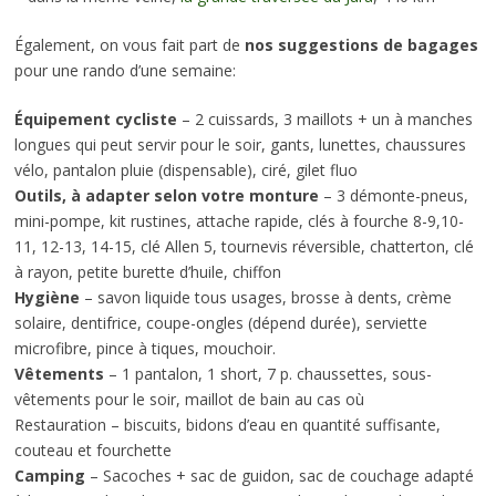
Également, on vous fait part de
nos suggestions de bagages
pour une rando d’une semaine:
Équipement cycliste
– 2 cuissards, 3 maillots + un à manches
longues qui peut servir pour le soir, gants, lunettes, chaussures
vélo, pantalon pluie (dispensable), ciré, gilet fluo
Outils, à adapter selon votre monture
– 3 démonte-pneus,
mini-pompe, kit rustines, attache rapide, clés à fourche 8-9,10-
11, 12-13, 14-15, clé Allen 5, tournevis réversible, chatterton, clé
à rayon, petite burette d’huile, chiffon
Hygiène
– savon liquide tous usages, brosse à dents, crème
solaire, dentifrice, coupe-ongles (dépend durée), serviette
microfibre, pince à tiques, mouchoir.
Vêtements
– 1 pantalon, 1 short, 7 p. chaussettes, sous-
vêtements pour le soir, maillot de bain au cas où
Restauration – biscuits, bidons d’eau en quantité suffisante,
couteau et fourchette
Camping
– Sacoches + sac de guidon, sac de couchage adapté