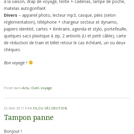
à la saison, drap de voyage, tente + cadenas, lampe de poche,
matelas autogonflant
Divers
– appareil photo, lecteur mp3, casque, piles (selon
réglementation), téléphone + chargeur secteur et dynamo,
papiers identité, cartes + itinéraire, agenda et stylo, portefeuille,
quelques sacs plastique à zip, 2 antivols (U et petit câble), carte
de réduction de train et billet retour le cas échéant, un ou deux
chèques.
Bon voyage !
Posté dans
Actu
,
Outil
,
voyage
23 MAI 2017
PAR
FILOU VÉLORUTION
Tampon panne
Bonjour !