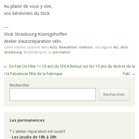
Au plaisir de vous y voir,
vos bénévoles du Stick
—
Stick Strasbourg Koenigshoffen
Atelier d’autoréparation vélo
Cette entrée, publiée dans
Actu
,
Newsletter
,
vieAssoc
, est taguée
AG
,
stick
,
strasbourg
. Bookmarquez ce
permalien
.
Navigation
←
On Fait On Fête >> 10 ans du STICK
Retour sur les 10 ans du Stick et de la
des
/ la Fabuleuse fête de la Fabrique
Fab’
→
articles
Rechercher
Rechercher
Les permanences
* L'atelier réparation est ouvert
-
Les jeudis de 18h à 20h