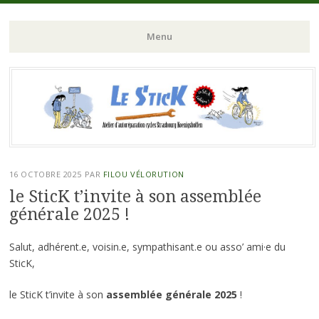
Atelier d'autoreparation cycles Strasbourg Koeunigshoffen
Le Stick
Menu
Aller
au
contenu
principal
16 OCTOBRE 2025
PAR
FILOU VÉLORUTION
le SticK t’invite à son assemblée
générale 2025 !
Salut, adhérent.e, voisin.e, sympathisant.e ou asso’ ami·e du
SticK,
le SticK t’invite à son
assemblée générale 2025
!