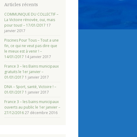
Articles récents
COMMUNIQUE DU COLLECTIF –
La Victoire rénovée, oui, mais
pour tous! – 17/01/2017
17
janvier 2017
Piscines Pour Tous – Tout a une
fin, ce qui ne veut pas dire que
le mieux est à venir ! –
14/01/2017
14 janvier 2017
France 3 – les Bains municipaux
gratuits le 1er janvier –
01/01/2017
1 janvier 2017
DNA – Sport, santé, Victoire ! –
01/01/2017
1 janvier 2017
France 3 – les bains municipaux
ouverts au public le 1er janvier –
27/12/2016
27 décembre 2016