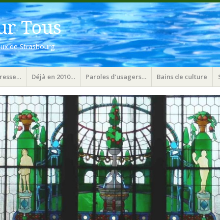
ur Tous
aux de Strasbourg
presse…
Déjà en 2010…
Paroles d’usagers…
Bains de culture