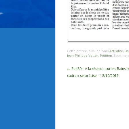
Cette entrée, publiée dans
Actualité
,
Da
Jean-Philippe Vetter
,
Pétition
. Bookmar
Navigation
←
Rue89 – A la réunion sur les Bains m
des
cadre » se précise – 18/10/2015
articles