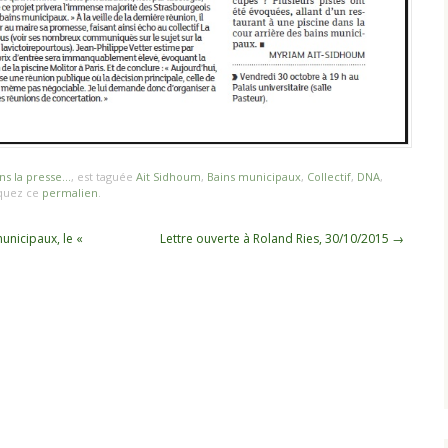
ns la presse...
, est taguée
Ait Sidhoum
,
Bains municipaux
,
Collectif
,
DNA
,
quez ce
permalien
.
unicipaux, le «
Lettre ouverte à Roland Ries, 30/10/2015
→