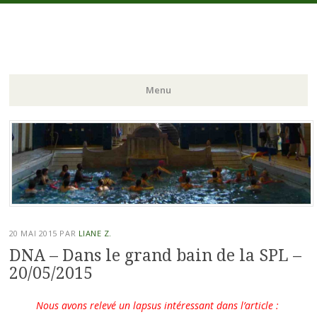
La Victoire Pour Tous
Collectif de défense des Bains Municipaux de Strasbourg
Menu
Aller
au
contenu
principal
20 MAI 2015
PAR
LIANE Z.
DNA – Dans le grand bain de la SPL –
20/05/2015
Nous avons relevé un lapsus intéressant dans l’article :