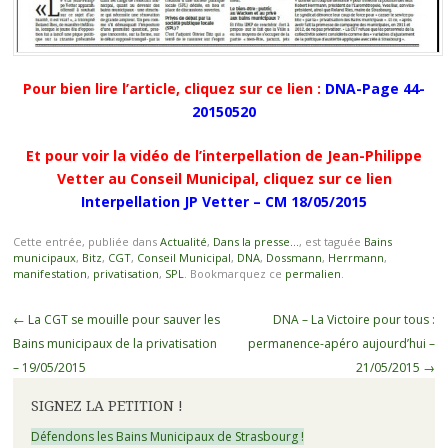
Pour bien lire l’article, cliquez sur ce lien :
DNA-Page 44-
20150520
Et pour voir la vidéo de l’interpellation de Jean-Philippe
Vetter au Conseil Municipal, cliquez sur ce lien
Interpellation JP Vetter – CM 18/05/2015
Cette entrée, publiée dans
Actualité
,
Dans la presse...
, est taguée
Bains
municipaux
,
Bitz
,
CGT
,
Conseil Municipal
,
DNA
,
Dossmann
,
Herrmann
,
manifestation
,
privatisation
,
SPL
. Bookmarquez ce
permalien
.
Navigation
←
La CGT se mouille pour sauver les
DNA – La Victoire pour tous :
des
Bains municipaux de la privatisation
permanence-apéro aujourd’hui –
articles
– 19/05/2015
21/05/2015
→
SIGNEZ LA PETITION !
Défendons les Bains Municipaux de Strasbourg !