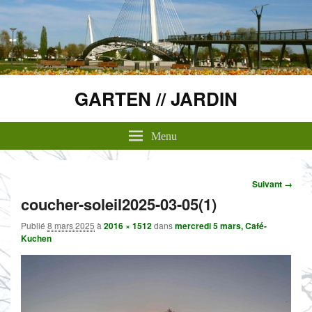
GARTEN // JARDIN
Menu
Navigation
Suivant →
dans
coucher-soleil2025-03-05(1)
les
images
Publié
8 mars 2025
à
2016 × 1512
dans
mercredi 5 mars, Café-
Kuchen