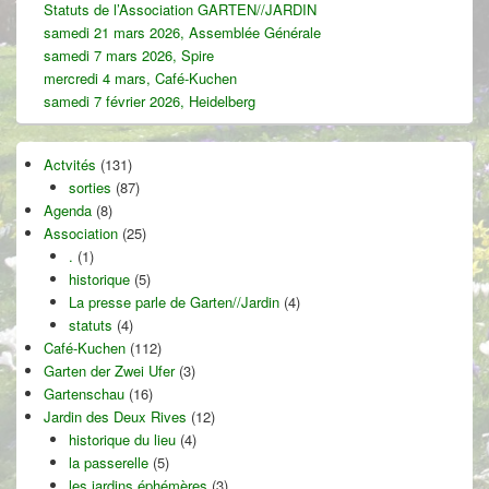
Statuts de l’Association GARTEN//JARDIN
samedi 21 mars 2026, Assemblée Générale
samedi 7 mars 2026, Spire
mercredi 4 mars, Café-Kuchen
samedi 7 février 2026, Heidelberg
Actvités
(131)
sorties
(87)
Agenda
(8)
Association
(25)
.
(1)
historique
(5)
La presse parle de Garten//Jardin
(4)
statuts
(4)
Café-Kuchen
(112)
Garten der Zwei Ufer
(3)
Gartenschau
(16)
Jardin des Deux Rives
(12)
historique du lieu
(4)
la passerelle
(5)
les jardins éphémères
(3)