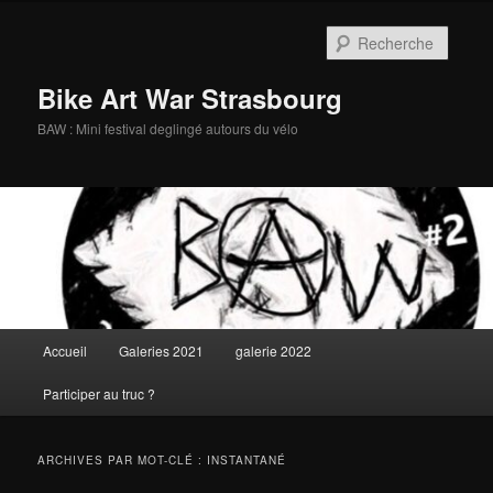
Aller
Aller
au
au
Reche
contenu
contenu
principal
secondaire
Bike Art War Strasbourg
BAW : Mini festival deglingé autours du vélo
Menu
Accueil
Galeries 2021
galerie 2022
principal
Participer au truc ?
ARCHIVES PAR MOT-CLÉ :
INSTANTANÉ